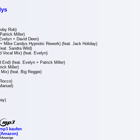
dys
Roby Rob)
Patrick Miller)
Evelyn + David Deen)
+ Mike Candys Hypnotic Rework) (feat. Jack Holiday)
feat. Sandra Wild)
 Vocal Mix) (feat. Evelyn)
End) (feat. Evelyn + Patrick Miller)
rick Miller)
 Mix) (feat. Big Reggie)
 Rocco)
Manuel)
day)
mp3 kaufen
(Amazon)
#Anzeige