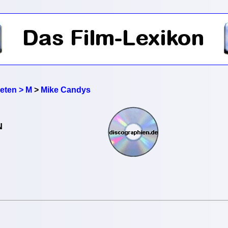
reten > M
>
Mike Candys
N