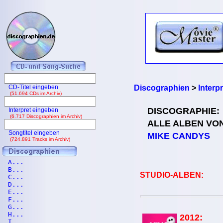
CD-Titel eingeben
Discographien
>
Interp
(51.694 CDs im Archiv)
DISCOGRAPHIE:
Interpret eingeben
(6.717 Discographien im Archiv)
ALLE ALBEN VO
Songtitel eingeben
MIKE CANDYS
(724.891 Tracks im Archiv)
A...
B...
STUDIO-ALBEN:
C...
D...
E...
F...
G...
H...
2012:
I...