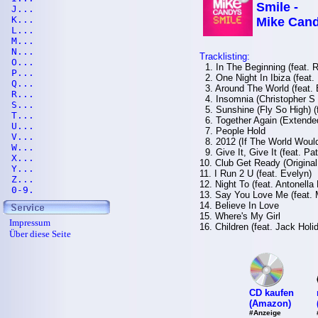
Smile -
J...
K...
Mike Can
L...
M...
N...
Tracklisting:
O...
1. In The Beginning (feat. 
P...
2. One Night In Ibiza (feat. 
Q...
3. Around The World (feat. 
R...
4. Insomnia (Christopher S 
S...
5. Sunshine (Fly So High) (
T...
6. Together Again (Extended
U...
7. People Hold
V...
8. 2012 (If The World Would 
W...
9. Give It, Give It (feat. Pat
X...
10. Club Get Ready (Original
Y...
11. I Run 2 U (feat. Evelyn)
Z...
12. Night To (feat. Antonella
0-9.
13. Say You Love Me (feat. 
14. Believe In Love
15. Where's My Girl
Impressum
16. Children (feat. Jack Holi
Über diese Seite
CD kaufen
(Amazon)
#Anzeige