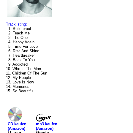
Tracklisting:
1. Bulletproof
2. Teach Me
3. The One
4. Happy Again
5. Time For Love
6. Rise And Shine
7. Heartbreaker
8. Back To You
9. Addicted
10. Who Is The Man
11. Children Of The Sun
12. My People
13. Love Is Now
14. Memories
15. So Beautiful
mp3 kaufen
CD kaufen
(Amazon)
(Amazon)
#Anzeige
#Anzeige