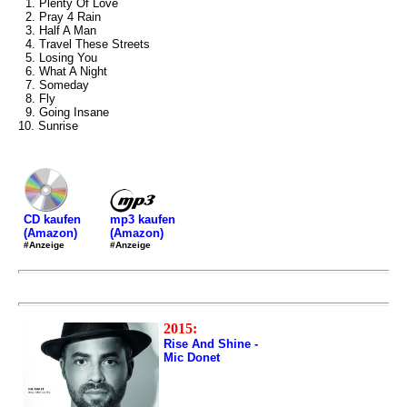
1. Plenty Of Love
2. Pray 4 Rain
3. Half A Man
4. Travel These Streets
5. Losing You
6. What A Night
7. Someday
8. Fly
9. Going Insane
10. Sunrise
mp3 kaufen
CD kaufen
(Amazon)
(Amazon)
#Anzeige
#Anzeige
2015:
Rise And Shine -
Mic Donet