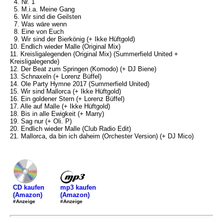
4. Nr. 1
5. M.i.a. Meine Gang
6. Wir sind die Geilsten
7. Was wäre wenn
8. Eine von Euch
9. Wir sind der Bierkönig (+ Ikke Hüftgold)
10. Endlich wieder Malle (Original Mix)
11. Kreisligalegenden (Original Mix) (Summerfield United +
Kreisligalegende)
12. Der Beat zum Springen (Komodo) (+ DJ Biene)
13. Schnaxeln (+ Lorenz Büffel)
14. Ole Party Hymne 2017 (Summerfield United)
15. Wir sind Mallorca (+ Ikke Hüftgold)
16. Ein goldener Stern (+ Lorenz Büffel)
17. Alle auf Malle (+ Ikke Hüftgold)
18. Bis in alle Ewigkeit (+ Marry)
19. Sag nur (+ Oli. P)
20. Endlich wieder Malle (Club Radio Edit)
21. Mallorca, da bin ich daheim (Orchester Version) (+ DJ Mico)
mp3 kaufen
CD kaufen
(Amazon)
(Amazon)
#Anzeige
#Anzeige