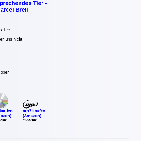
prechendes Tier -
arcel Brell
 Tier
ben uns nicht
e
 oben
mp3 kaufen
kaufen
(Amazon)
azon)
#Anzeige
eige