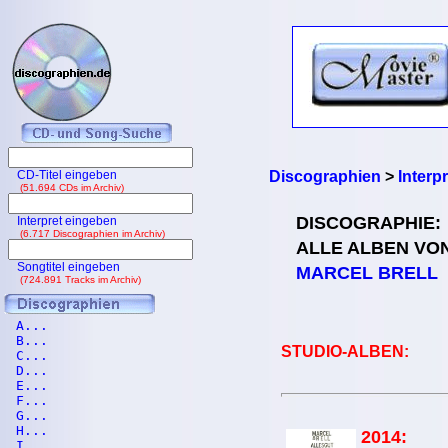
CD-Titel eingeben
Discographien
>
Interp
(51.694 CDs im Archiv)
DISCOGRAPHIE:
Interpret eingeben
(6.717 Discographien im Archiv)
ALLE ALBEN VO
Songtitel eingeben
MARCEL BRELL
(724.891 Tracks im Archiv)
A...
B...
STUDIO-ALBEN:
C...
D...
E...
F...
G...
H...
2014:
I...