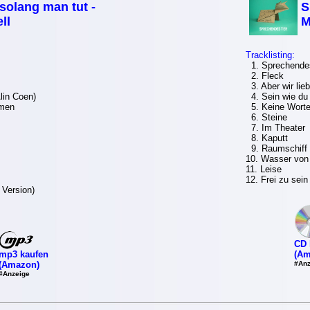
 solang man tut -
S
ll
M
Tracklisting:
1. Sprechendes
2. Fleck
3. Aber wir lie
lin Coen)
4. Sein wie du
men
5. Keine Wort
6. Steine
7. Im Theater
8. Kaputt
9. Raumschiff
10. Wasser von
11. Leise
12. Frei zu sein
 Version)
CD 
mp3 kaufen
(Am
(Amazon)
#Anz
#Anzeige