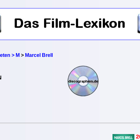
reten > M
>
Marcel Brell
N
2