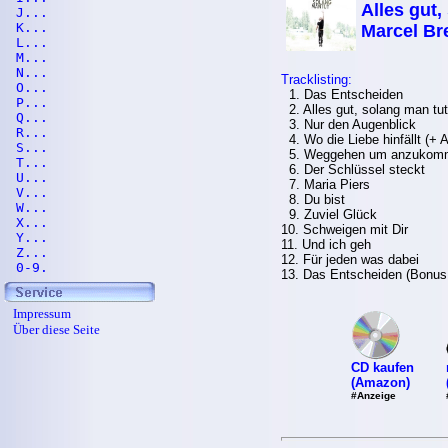
Alles gut,
J...
K...
Marcel Bre
L...
M...
N...
Tracklisting:
O...
1. Das Entscheiden
P...
2. Alles gut, solang man tut
Q...
3. Nur den Augenblick
R...
4. Wo die Liebe hinfällt (+ A
S...
5. Weggehen um anzukom
T...
6. Der Schlüssel steckt
U...
7. Maria Piers
V...
8. Du bist
W...
9. Zuviel Glück
X...
10. Schweigen mit Dir
Y...
11. Und ich geh
Z...
12. Für jeden was dabei
0-9.
13. Das Entscheiden (Bonus
Impressum
Über diese Seite
CD kaufen
(Amazon)
#Anzeige