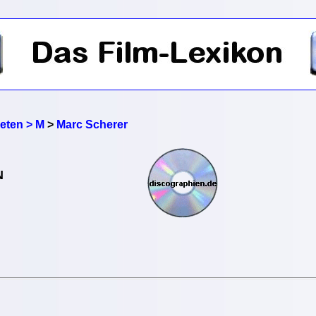
reten > M
>
Marc Scherer
N