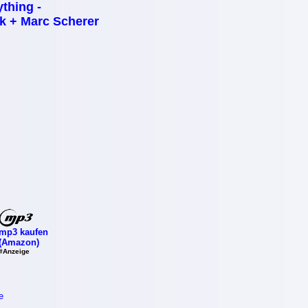
thing -
ik + Marc Scherer
mp3 kaufen
(Amazon)
#Anzeige
e