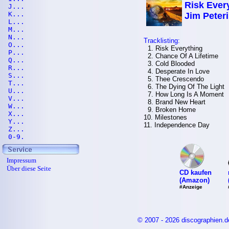
Risk Every
J...
K...
Jim Peter
L...
M...
N...
Tracklisting:
O...
1. Risk Everything
P...
2. Chance Of A Lifetime
Q...
3. Cold Blooded
R...
4. Desperate In Love
S...
5. Thee Crescendo
T...
6. The Dying Of The Light
U...
7. How Long Is A Moment
V...
8. Brand New Heart
W...
9. Broken Home
X...
10. Milestones
Y...
11. Independence Day
Z...
0-9.
Impressum
Über diese Seite
CD kaufen
(Amazon)
#Anzeige
© 2007 - 2026 discographien.d