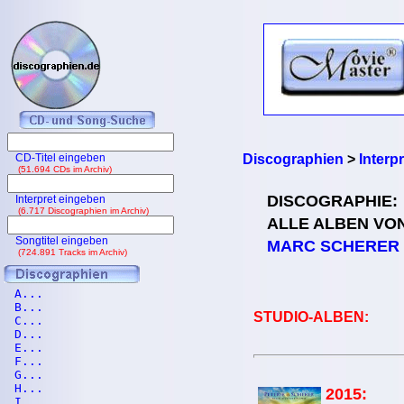
CD-Titel eingeben
Discographien
>
Interp
(51.694 CDs im Archiv)
DISCOGRAPHIE:
Interpret eingeben
(6.717 Discographien im Archiv)
ALLE ALBEN VO
Songtitel eingeben
MARC SCHERER
(724.891 Tracks im Archiv)
A...
B...
STUDIO-ALBEN:
C...
D...
E...
F...
G...
H...
2015:
I...