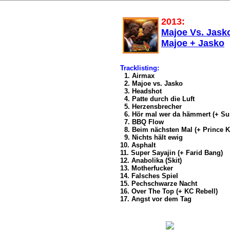
2013:
Majoe Vs. Jasko
Majoe + Jasko
Tracklisting:
1. Airmax
2. Majoe vs. Jasko
3. Headshot
4. Patte durch die Luft
5. Herzensbrecher
6. Hör mal wer da hämmert (+ S
7. BBQ Flow
8. Beim nächsten Mal (+ Prince 
9. Nichts hält ewig
10. Asphalt
11. Super Sayajin (+ Farid Bang)
12. Anabolika (Skit)
13. Motherfucker
14. Falsches Spiel
15. Pechschwarze Nacht
16. Over The Top (+ KC Rebell)
17. Angst vor dem Tag