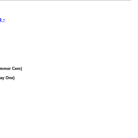
 -
ummer Cem)
Kay One)