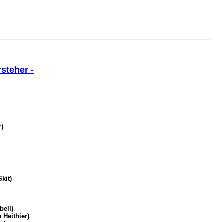
rsteher -
r)
kit)
)
bell)
 Heithier)