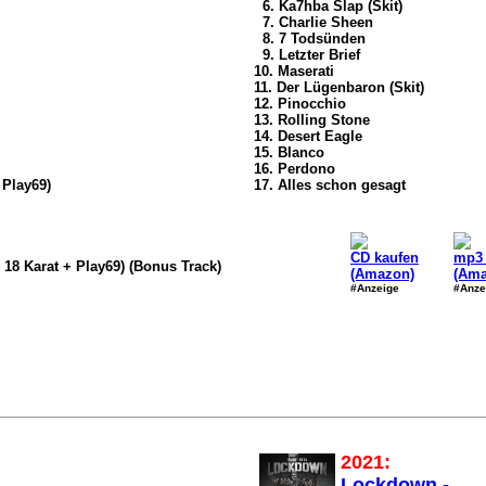
6. Ka7hba Slap (Skit)
7. Charlie Sheen
8. 7 Todsünden
9. Letzter Brief
10. Maserati
11. Der Lügenbaron (Skit)
12. Pinocchio
13. Rolling Stone
14. Desert Eagle
15. Blanco
16. Perdono
 Play69)
17. Alles schon gesagt
CD kaufen
mp3 
18 Karat + Play69) (Bonus Track)
(Amazon)
(Ama
#Anzeige
#Anze
2021:
Lockdown -