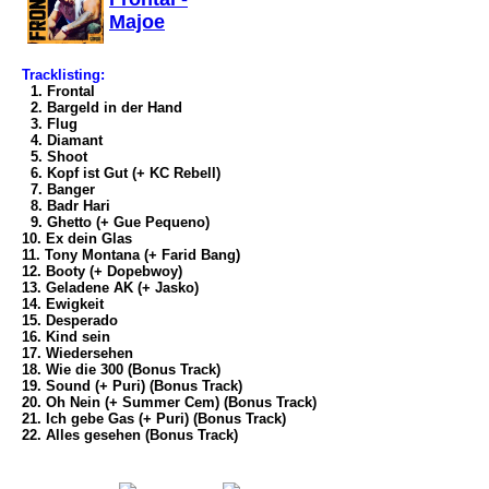
Majoe
Tracklisting:
1. Frontal
2. Bargeld in der Hand
3. Flug
4. Diamant
5. Shoot
6. Kopf ist Gut (+ KC Rebell)
7. Banger
8. Badr Hari
9. Ghetto (+ Gue Pequeno)
10. Ex dein Glas
11. Tony Montana (+ Farid Bang)
12. Booty (+ Dopebwoy)
13. Geladene AK (+ Jasko)
14. Ewigkeit
15. Desperado
16. Kind sein
17. Wiedersehen
18. Wie die 300 (Bonus Track)
19. Sound (+ Puri) (Bonus Track)
20. Oh Nein (+ Summer Cem) (Bonus Track)
21. Ich gebe Gas (+ Puri) (Bonus Track)
22. Alles gesehen (Bonus Track)