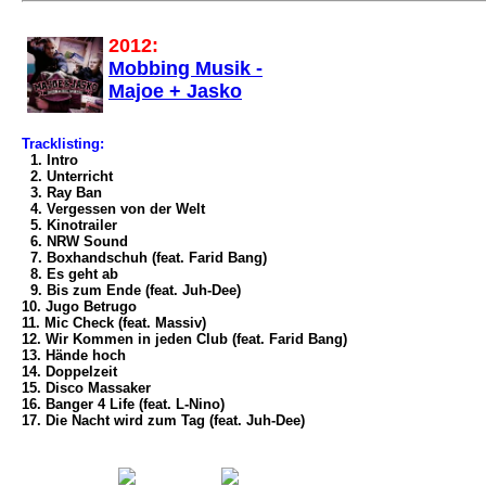
2012:
Mobbing Musik -
Majoe + Jasko
Tracklisting:
1. Intro
2. Unterricht
3. Ray Ban
4. Vergessen von der Welt
5. Kinotrailer
6. NRW Sound
7. Boxhandschuh (feat. Farid Bang)
8. Es geht ab
9. Bis zum Ende (feat. Juh-Dee)
10. Jugo Betrugo
11. Mic Check (feat. Massiv)
12. Wir Kommen in jeden Club (feat. Farid Bang)
13. Hände hoch
14. Doppelzeit
15. Disco Massaker
16. Banger 4 Life (feat. L-Nino)
17. Die Nacht wird zum Tag (feat. Juh-Dee)