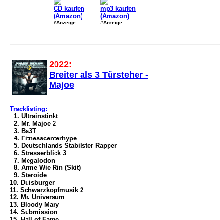
CD kaufen
mp3 kaufen
(Amazon)
(Amazon)
#Anzeige
#Anzeige
2022:
Breiter als 3 Türsteher -
Majoe
Tracklisting:
1. Ultrainstinkt
2. Mr. Majoe 2
3. Ba3T
4. Fitnesscenterhype
5. Deutschlands Stabilster Rapper
6. Stresserblick 3
7. Megalodon
8. Arme Wie Rin (Skit)
9. Steroide
10. Duisburger
11. Schwarzkopfmusik 2
12. Mr. Universum
13. Bloody Mary
14. Submission
15. Hall of Fame