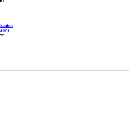
m)
kaufen
zon)
ige