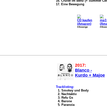
16. Cruise im Benz (+ Summer Ce
17. Eine Bewegung
CD kaufen
mp3 
(Amazon)
(Ama
#Anzeige
#Anze
2017:
Blanco -
Kurdo + Majoe
Tracklisting:
1. Smokey und Body
2. Nachtaktiv
3. Refu Gs
4. Barone
5. Paranoia