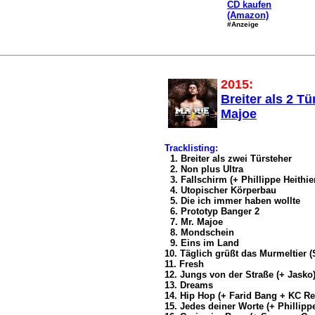
CD kaufen
(Amazon)
#Anzeige
2015:
Breiter als 2 Tü
Majoe
Tracklisting:
1. Breiter als zwei Türsteher
2. Non plus Ultra
3. Fallschirm (+ Phillippe Heithie
4. Utopischer Körperbau
5. Die ich immer haben wollte
6. Prototyp Banger 2
7. Mr. Majoe
8. Mondschein
9. Eins im Land
10. Täglich grüßt das Murmeltier (S
11. Fresh
12. Jungs von der Straße (+ Jasko
13. Dreams
14. Hip Hop (+ Farid Bang + KC Re
15. Jedes deiner Worte (+ Phillippe