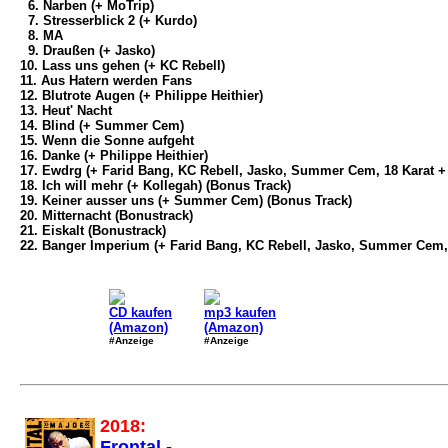
6. Narben (+ MoTrip)
7. Stresserblick 2 (+ Kurdo)
8. MA
9. Draußen (+ Jasko)
10. Lass uns gehen (+ KC Rebell)
11. Aus Hatern werden Fans
12. Blutrote Augen (+ Philippe Heithier)
13. Heut' Nacht
14. Blind (+ Summer Cem)
15. Wenn die Sonne aufgeht
16. Danke (+ Philippe Heithier)
17. Ewdrg (+ Farid Bang, KC Rebell, Jasko, Summer Cem, 18 Karat +
18. Ich will mehr (+ Kollegah) (Bonus Track)
19. Keiner ausser uns (+ Summer Cem) (Bonus Track)
20. Mitternacht (Bonustrack)
21. Eiskalt (Bonustrack)
22. Banger Imperium (+ Farid Bang, KC Rebell, Jasko, Summer Cem, 
CD kaufen
mp3 kaufen
(Amazon)
(Amazon)
#Anzeige
#Anzeige
2018:
Frontal -