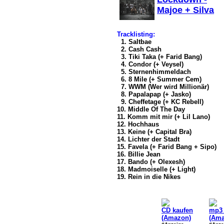
Majoe + Silva
Tracklisting:
1. Saltbae
2. Cash Cash
3. Tiki Taka (+ Farid Bang)
4. Condor (+ Veysel)
5. Sternenhimmeldach
6. 8 Mile (+ Summer Cem)
7. WWM (Wer wird Millionär)
8. Papalapap (+ Jasko)
9. Cheffetage (+ KC Rebell)
10. Middle Of The Day
11. Komm mit mir (+ Lil Lano)
12. Hochhaus
13. Keine (+ Capital Bra)
14. Lichter der Stadt
15. Favela (+ Farid Bang + Sipo)
16. Billie Jean
17. Bando (+ Olexesh)
18. Madmoiselle (+ Light)
19. Rein in die Nikes
CD kaufen
mp3 
(Amazon)
(Ama