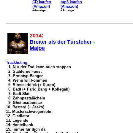
CD kaufen
mp3 kaufen
(Amazon)
(Amazon)
#Anzeige
#Anzeige
2014:
Breiter als der Türsteher -
Majoe
Tracklisting:
1. Nur der Tod kann mich stoppen
2. Stählerne Faust
3. Prototyp Banger
4. Wenn wir kommen
5. Stresserblick (+ Kurdo)
6. Badt (+ Farid Bang + Kollegah)
7. Badt Skit
8. Zahnpastalächeln
9. Ghettosuperstar
10. Bastard (+ Jasko)
11. Musterschwiegersohn
12. Gladiator
13. Legende
14. Hantelbank
15. Immer für dich da