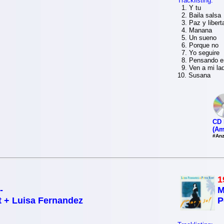
Tracklisting:
1. Y tu
2. Baila salsa
3. Paz y libert
4. Manana
5. Un sueno
6. Porque no
7. Yo seguire
8. Pensando en
9. Ven a mi la
10. Susana
CD 
(Am
#Anz
1
-
M
t + Luisa Fernandez
P