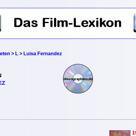
reten > L
>
Luisa Fernandez
N
EZ
1