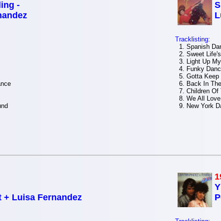
ing -
S
nandez
L
Tracklisting:
1. Spanish Da
2. Sweet Life's 
3. Light Up My 
4. Funky Danc
5. Gotta Keep 
ance
6. Back In The
7. Children Of 
8. We All Lov
und
9. New York D
1
Y
t + Luisa Fernandez
P