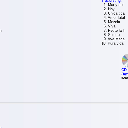
Tracklisting:
1. Mar y sol
2. Hoy
3. Chica tica
4. Amor fatal
5. Mezcla
6. Viva
m
7. Petite la li
8. Solo tu
9. Ave Maria
10. Pura vida
CD 
(Am
#Anz
e