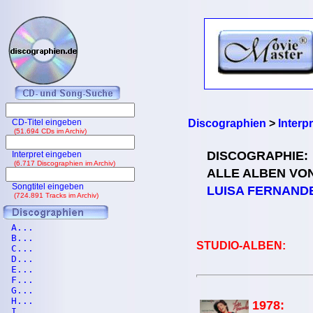
CD-Titel eingeben
Discographien
>
Interp
(51.694 CDs im Archiv)
DISCOGRAPHIE:
Interpret eingeben
(6.717 Discographien im Archiv)
ALLE ALBEN VO
Songtitel eingeben
LUISA FERNAND
(724.891 Tracks im Archiv)
A...
B...
STUDIO-ALBEN:
C...
D...
E...
F...
G...
H...
1978:
I...