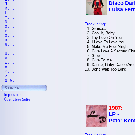
Disco Darl
J...
K...
Luisa Fer
L...
M...
N...
Tracklisting:
O...
1. Granada
P...
2. Cool It, Baby
Q...
3. Lay Love On You
R...
4. I Love To Love You
S...
5. Make Me Feel Alright
T...
6. Give Love A Second Ch
U...
7. Stop
V...
8. Give To Me
W...
9. Dance, Baby Dance Aro
X...
10. Don't Wait Too Long
Y...
Z...
0-9.
Impressum
Über diese Seite
1987:
LP -
Peter Ken