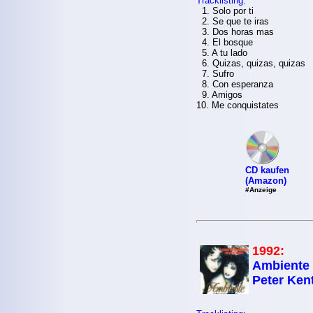
Tracklisting:
1. Solo por ti
2. Se que te iras
3. Dos horas mas
4. El bosque
5. A tu lado
6. Quizas, quizas, quizas
7. Sufro
8. Con esperanza
9. Amigos
10. Me conquistates
CD kaufen
(Amazon)
#Anzeige
1992:
Ambiente 
Peter Ken