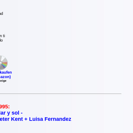
ad
 ti
do
kaufen
azon)
eige
995:
ar y sol -
eter Kent + Luisa Fernandez