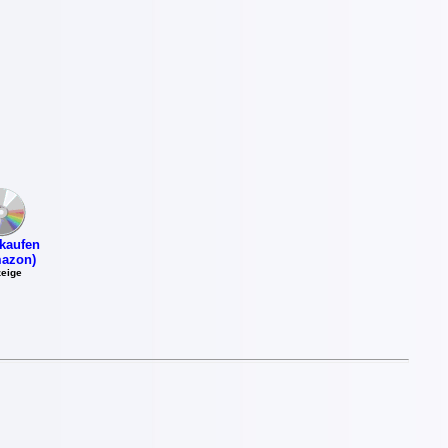
kaufen
azon)
eige