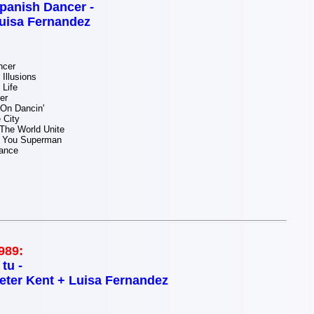
panish Dancer -
uisa Fernandez
ncer
Illusions
Life
er
On Dancin'
 City
The World Unite
e You Superman
ance
989:
 tu -
eter Kent + Luisa Fernandez