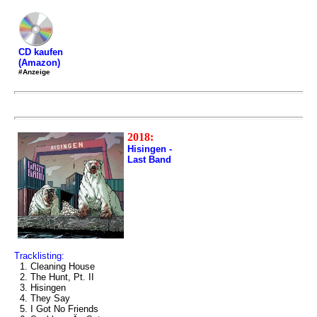
CD kaufen
(Amazon)
#Anzeige
2018:
Hisingen -
Last Band
Tracklisting:
1. Cleaning House
2. The Hunt, Pt. II
3. Hisingen
4. They Say
5. I Got No Friends