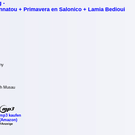
 -
nnatou + Primavera en Salonico + Lamia Bedioui
ny
lah Musau
mp3 kaufen
(Amazon)
#Anzeige