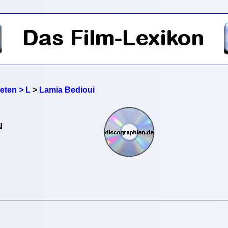
reten > L
>
Lamia Bedioui
N