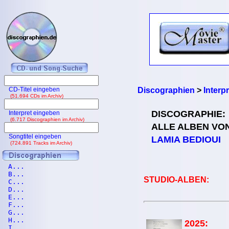
CD-Titel eingeben
Discographien
>
Interp
(51.694 CDs im Archiv)
DISCOGRAPHIE:
Interpret eingeben
(6.717 Discographien im Archiv)
ALLE ALBEN VO
Songtitel eingeben
LAMIA BEDIOUI
(724.891 Tracks im Archiv)
A...
B...
STUDIO-ALBEN:
C...
D...
E...
F...
G...
H...
2025:
I...