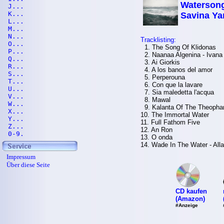
Watersong
J...
K...
Savina Ya
L...
M...
N...
Tracklisting:
O...
1. The Song Of Klidonas
P...
2. Naanaa Algenina - Ivana
Q...
3. Ai Giorkis
R...
4. A los banos del amor
S...
5. Perperouna
T...
6. Con que la lavare
U...
7. Sia maledetta l'acqua
V...
8. Mawal
W...
9. Kalanta Of The Theopha
X...
10. The Immortal Water
Y...
11. Full Fathom Five
Z...
12. An Ron
0-9.
13. O onda
14. Wade In The Water - Al
Impressum
Über diese Seite
CD kaufen
(Amazon)
#Anzeige