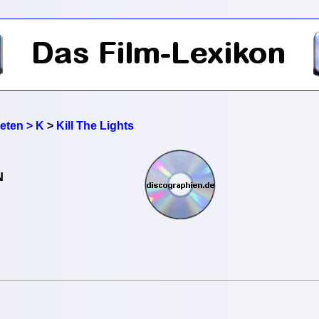
reten > K
>
Kill The Lights
N