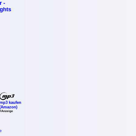
 -
ights
mp3 kaufen
(Amazon)
#Anzeige
e