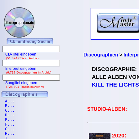
CD-Titel eingeben
Discographien
>
Interp
(51.694 CDs im Archiv)
DISCOGRAPHIE:
Interpret eingeben
(6.717 Discographien im Archiv)
ALLE ALBEN VO
Songtitel eingeben
KILL THE LIGHTS
(724.891 Tracks im Archiv)
A...
B...
STUDIO-ALBEN:
C...
D...
E...
F...
G...
H...
2020:
I...