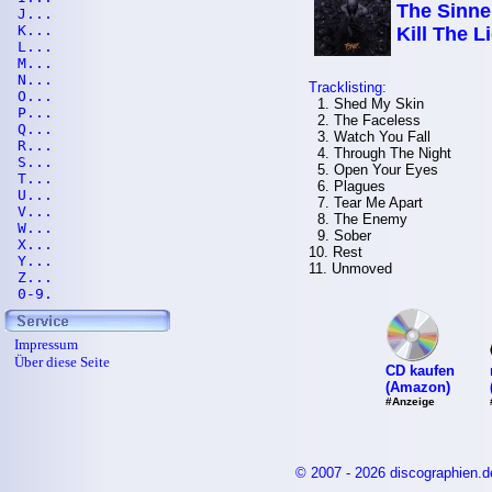
The Sinner
J...
K...
Kill The L
L...
M...
N...
Tracklisting:
O...
1. Shed My Skin
P...
2. The Faceless
Q...
3. Watch You Fall
R...
4. Through The Night
S...
5. Open Your Eyes
T...
6. Plagues
U...
7. Tear Me Apart
V...
8. The Enemy
W...
9. Sober
X...
10. Rest
Y...
11. Unmoved
Z...
0-9.
Impressum
Über diese Seite
CD kaufen
(Amazon)
#Anzeige
© 2007 - 2026 discographien.d