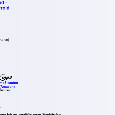
nd -
rold
rance)
mp3 kaufen
(Amazon)
#Anzeige
e
ne ich an qualifizierten Verkäufen.