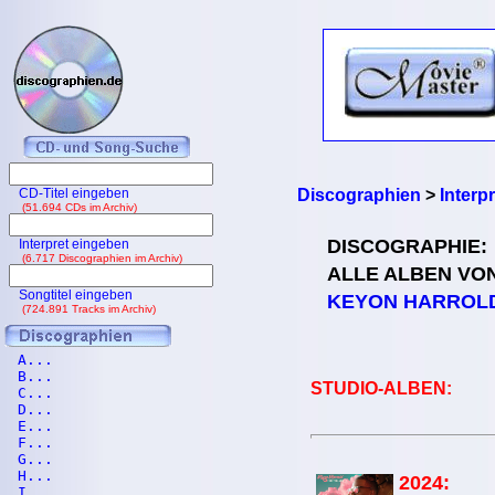
CD-Titel eingeben
Discographien
>
Interp
(51.694 CDs im Archiv)
DISCOGRAPHIE:
Interpret eingeben
(6.717 Discographien im Archiv)
ALLE ALBEN VO
Songtitel eingeben
KEYON HARROL
(724.891 Tracks im Archiv)
A...
B...
STUDIO-ALBEN:
C...
D...
E...
F...
G...
H...
2024:
I...