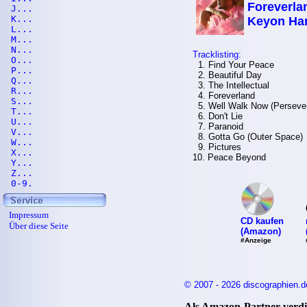
Foreverla
J...
K...
Keyon Har
L...
M...
N...
Tracklisting:
O...
1. Find Your Peace
P...
2. Beautiful Day
Q...
3. The Intellectual
R...
4. Foreverland
S...
5. Well Walk Now (Perseve
T...
6. Don't Lie
U...
7. Paranoid
V...
8. Gotta Go (Outer Space)
W...
9. Pictures
X...
10. Peace Beyond
Y...
Z...
0-9.
Impressum
CD kaufen
Über diese Seite
(Amazon)
#Anzeige
© 2007 - 2026 discographien.d
Als Amazon-Partner verdie