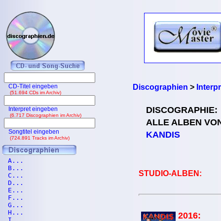
CD-Titel eingeben
Discographien
>
Interp
(51.694 CDs im Archiv)
DISCOGRAPHIE:
Interpret eingeben
(6.717 Discographien im Archiv)
ALLE ALBEN VO
Songtitel eingeben
KANDIS
(724.891 Tracks im Archiv)
A...
B...
STUDIO-ALBEN:
C...
D...
E...
F...
G...
H...
2016:
I...