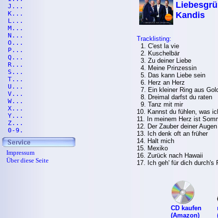
Liebesgrü
J...
K...
Kandis
L...
M...
N...
Tracklisting:
O...
1. C'est la vie
P...
2. Kuschelbär
Q...
3. Zu deiner Liebe
R...
4. Meine Prinzessin
S...
5. Das kann Liebe sein
T...
6. Herz an Herz
U...
7. Ein kleiner Ring aus Gol
V...
8. Dreimal darfst du raten
W...
9. Tanz mit mir
X...
10. Kannst du fühlen, was ic
Y...
11. In meinem Herz ist Som
Z...
12. Der Zauber deiner Augen
0-9.
13. Ich denk oft an früher
14. Halt mich
15. Mexiko
Impressum
16. Zurück nach Hawaii
Über diese Seite
17. Ich geh' für dich durch's
CD kaufen
(Amazon)