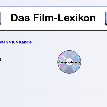
reten > K
>
Kandis
N