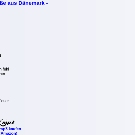
ße aus Dänemark -
d
h fühl
mer
 Feuer
mp3 kaufen
(Amazon)