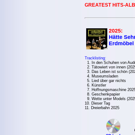
GREATEST HITS-ALB
2025:
Hätte Seh
Erdmöbel 
Tracklisting:
1. In den Schuhen von Audr
2. Tätowiert von innen (202
3. Das Leben ist schön (20
4. Museumsladen
5. Lied über gar nichts
6. Künstler
7. Hoffnungsmaschine 202
8. Geschenkpapier
9. Wette unter Models (202
10. Dieser Tag
11. Dreierbahn 2025