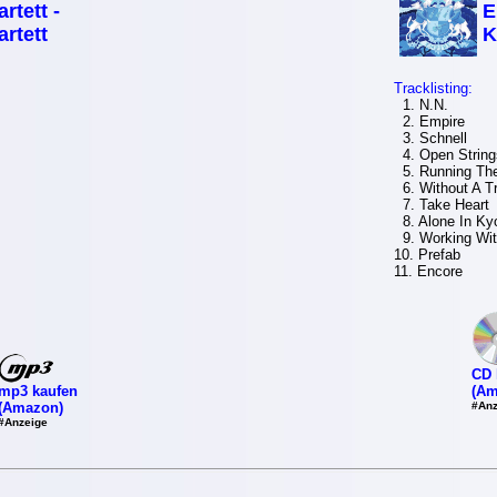
rtett -
E
rtett
K
Tracklisting:
1. N.N.
2. Empire
3. Schnell
4. Open String
5. Running The
6. Without A T
7. Take Heart
8. Alone In Ky
9. Working Wit
10. Prefab
11. Encore
CD 
mp3 kaufen
(Am
(Amazon)
#Anz
#Anzeige