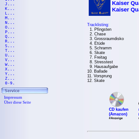
Kaiser Qua
J...
K...
Kaiser Qua
L...
M...
N...
Tracklisting:
O...
1. Pfingsten
P...
2. Chase
Q...
3. Grossraumdisko
R...
4. Etüde
S...
5. Schramm
T...
6. Skate
U...
7. Freitag
V...
8. Stresstest
W...
9. Hausaufgabe
X...
10. Ballade
Y...
11. Vorsprung
Z...
12. Skate
0-9.
Impressum
Über diese Seite
CD kaufen
(Amazon)
#Anzeige