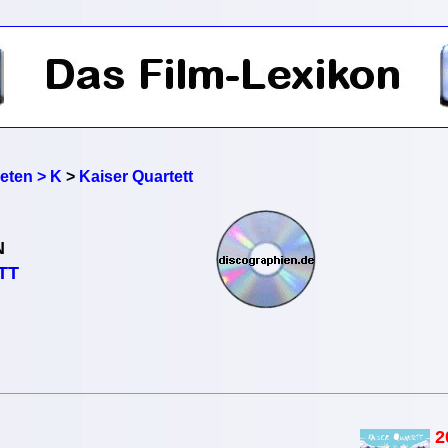
reten > K
>
Kaiser Quartett
N
TT
2