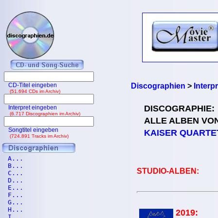
CD-Titel eingeben
Discographien
>
Interp
(51.694 CDs im Archiv)
DISCOGRAPHIE:
Interpret eingeben
(6.717 Discographien im Archiv)
ALLE ALBEN VO
Songtitel eingeben
KAISER QUARTE
(724.891 Tracks im Archiv)
A...
B...
STUDIO-ALBEN:
C...
D...
E...
F...
G...
H...
2019:
I...