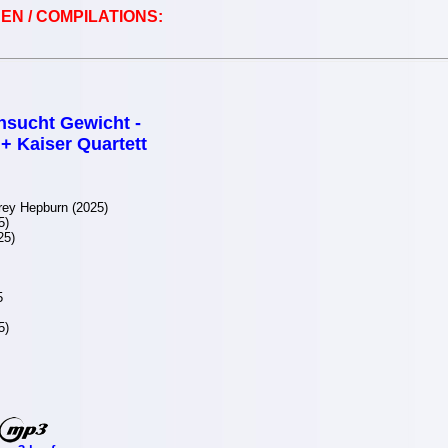
EN / COMPILATIONS:
nsucht Gewicht -
+ Kaiser Quartett
ey Hepburn (2025)
5)
25)
5
5)