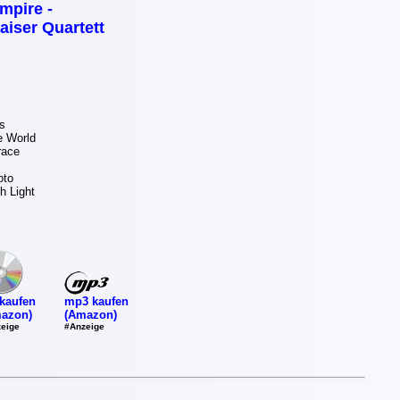
mpire -
aiser Quartett
s
 World
race
oto
h Light
mp3 kaufen
kaufen
(Amazon)
azon)
#Anzeige
eige