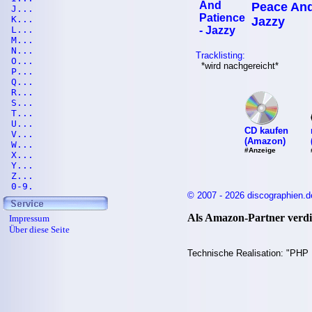
Peace And
J...
K...
Jazzy
L...
M...
N...
Tracklisting:
O...
*wird nachgereicht*
P...
Q...
R...
S...
T...
U...
CD kaufen
V...
(Amazon)
W...
#Anzeige
X...
Y...
Z...
0-9.
© 2007 - 2026 discographien.d
Als Amazon-Partner verdie
Impressum
Über diese Seite
Technische Realisation: "PHP 