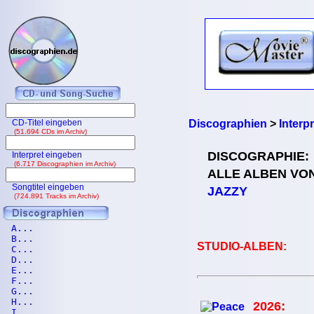
CD-Titel eingeben
Discographien
>
Interp
(51.694 CDs im Archiv)
DISCOGRAPHIE:
Interpret eingeben
(6.717 Discographien im Archiv)
ALLE ALBEN VO
Songtitel eingeben
JAZZY
(724.891 Tracks im Archiv)
A...
B...
STUDIO-ALBEN:
C...
D...
E...
F...
G...
H...
2026:
I...