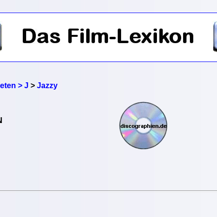
reten > J
>
Jazzy
N