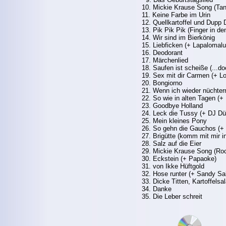
10. Mickie Krause Song (Tan
11. Keine Farbe im Urin
12. Quellkartoffel und Dupp
13. Pik Pik Pik (Finger in den
14. Wir sind im Bierkönig
15. Liebficken (+ Lapalomalu
16. Deodorant
17. Märchenlied
18. Saufen ist scheiße (...d
19. Sex mit dir Carmen (+ Lo
20. Bongiorno
21. Wenn ich wieder nüchter
22. So wie in alten Tagen (+ 
23. Goodbye Holland
24. Leck die Tussy (+ DJ Dü
25. Mein kleines Pony
26. So gehn die Gauchos (+ W
27. Brigütte (komm mit mir in
28. Salz auf die Eier
29. Mickie Krause Song (Ro
30. Eckstein (+ Papaoke)
31. von Ikke Hüftgold
32. Hose runter (+ Sandy Sa
33. Dicke Titten, Kartoffelsa
34. Danke
35. Die Leber schreit