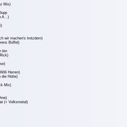
z Mix)
 Dupp
 A...)
i)
och wir machen's trotzdem)
renz Büffel)
n bin
Rick)
se)
illi Herren)
 die Hütte)
ck Mix)
hne)
lat (+ Volksmetal)