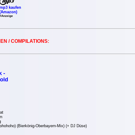
mp3 kaufen
(Amazon)
#Anzeige
EN / COMPILATIONS:
 -
gold
at
im
g
ohohoho) (Bierkönig-Oberbayern-Mix) (+ DJ Düse)