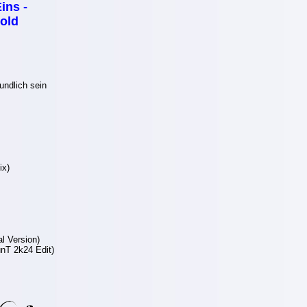
ins -
gold
undlich sein
ix)
l Version)
nT 2k24 Edit)