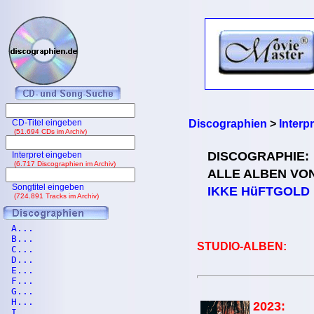
CD-Titel eingeben
Discographien
>
Interpr
(51.694 CDs im Archiv)
DISCOGRAPHIE:
Interpret eingeben
(6.717 Discographien im Archiv)
ALLE ALBEN VO
Songtitel eingeben
IKKE HüFTGOLD
(724.891 Tracks im Archiv)
A...
B...
STUDIO-ALBEN:
C...
D...
E...
F...
G...
H...
2023:
I...