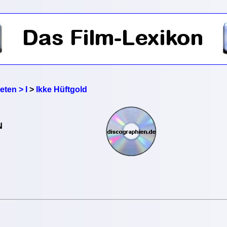
eten > I
>
Ikke Hüftgold
N