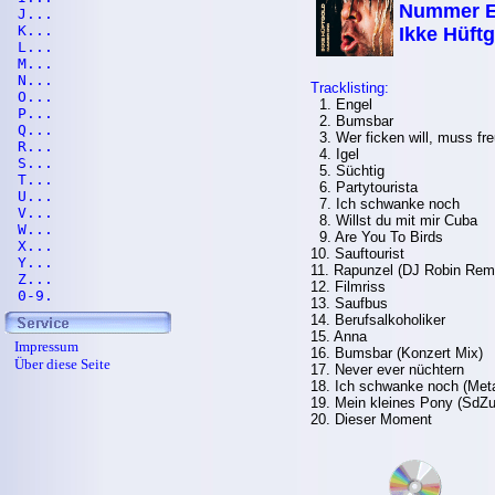
Nummer E
J...
K...
Ikke Hüft
L...
M...
N...
Tracklisting:
O...
1. Engel
P...
2. Bumsbar
Q...
3. Wer ficken will, muss fre
R...
4. Igel
S...
5. Süchtig
T...
6. Partytourista
U...
7. Ich schwanke noch
V...
8. Willst du mit mir Cuba
W...
9. Are You To Birds
X...
10. Sauftourist
Y...
11. Rapunzel (DJ Robin Rem
Z...
12. Filmriss
0-9.
13. Saufbus
14. Berufsalkoholiker
15. Anna
Impressum
16. Bumsbar (Konzert Mix)
Über diese Seite
17. Never ever nüchtern
18. Ich schwanke noch (Meta
19. Mein kleines Pony (SdZu
20. Dieser Moment