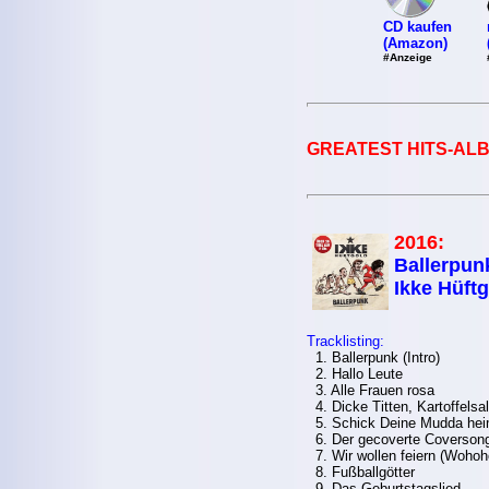
CD kaufen
(Amazon)
#Anzeige
GREATEST HITS-ALB
2016:
Ballerpunk
Ikke Hüft
Tracklisting:
1. Ballerpunk (Intro)
2. Hallo Leute
3. Alle Frauen rosa
4. Dicke Titten, Kartoffelsal
5. Schick Deine Mudda he
6. Der gecoverte Coverson
7. Wir wollen feiern (Wohoh
8. Fußballgötter
9. Das Geburtstagslied