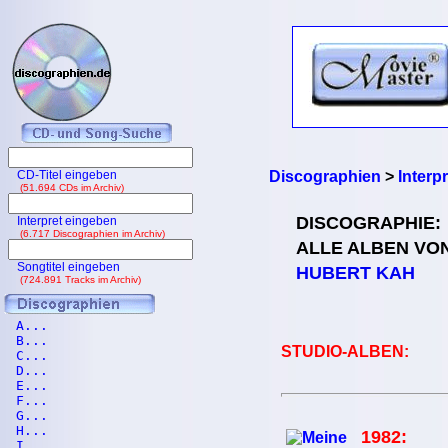
CD-Titel eingeben
Discographien
>
Interp
(51.694 CDs im Archiv)
DISCOGRAPHIE:
Interpret eingeben
(6.717 Discographien im Archiv)
ALLE ALBEN VO
Songtitel eingeben
HUBERT KAH
(724.891 Tracks im Archiv)
A...
B...
STUDIO-ALBEN:
C...
D...
E...
F...
G...
H...
1982:
I...