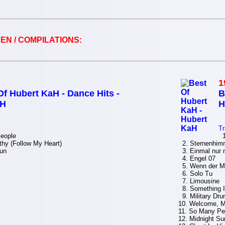
EN / COMPILATIONS:
1
Of Hubert KaH - Dance Hits -
B
aH
H
Tr
eople
1
thy (Follow My Heart)
2. Sternenhim
un
3. Einmal nur m
4. Engel 07
5. Wenn der Mo
6. Solo Tu
7. Limousine
8. Something I
9. Military Dr
10. Welcome, 
11. So Many Pe
12. Midnight Su