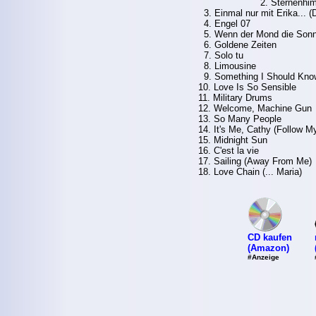
2. Sternenhi
3. Einmal nur mit Erika... (D
4. Engel 07
5. Wenn der Mond die Sonn
6. Goldene Zeiten
7. Solo tu
8. Limousine
9. Something I Should Kno
10. Love Is So Sensible
11. Military Drums
12. Welcome, Machine Gun
13. So Many People
14. It's Me, Cathy (Follow M
15. Midnight Sun
16. C'est la vie
17. Sailing (Away From Me)
18. Love Chain (... Maria)
CD kaufen
(Amazon)
#Anzeige