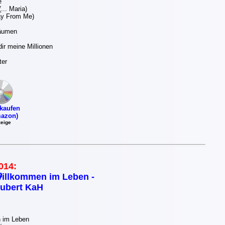
e
... Maria)
ay From Me)
räumen
ir meine Millionen
ter
kaufen
azon)
eige
014:
illkommen im Leben -
ubert KaH
 im Leben