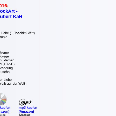
016:
ockArt -
ubert KaH
 Liebe (+ Joachim Witt)
onie
xtremo
piegel
n Sternen
d (+ ASP)
 Brandung
zusehn
er Liebe
eib auf der Welt
mp3 kaufen
kaufen
(Amazon)
azon)
#Anzeige
eige