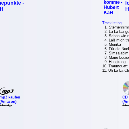
epunkte -
I
aH
H
Tracklisting:
1. Sternenhim
2. La La Lange
3. Schön wie n
4. Laß mich t
5. Monika
6. Für die Nac
7. Simsalabim
8. Marie Louis
9. Hongkong -
10. Traumduett
11. Uh La La Ch
mp3 kaufen
CD 
(Amazon)
(Am
#Anzeige
#Anz