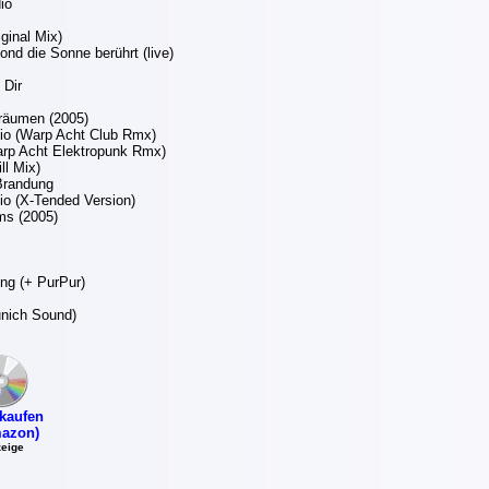
io
ginal Mix)
d die Sonne berührt (live)
 Dir
räumen (2005)
io (Warp Acht Club Rmx)
arp Acht Elektropunk Rmx)
ll Mix)
 Brandung
o (X-Tended Version)
ums (2005)
ung (+ PurPur)
unich Sound)
kaufen
azon)
eige