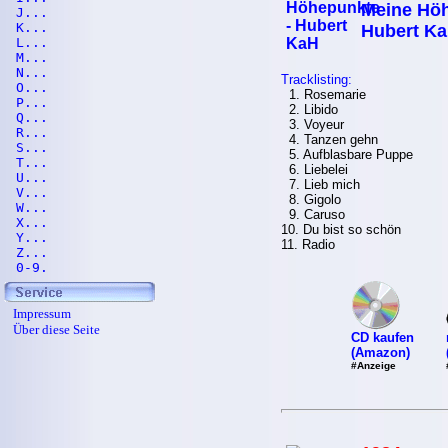
Meine Höh
J...
K...
Hubert K
L...
M...
N...
Tracklisting:
O...
1. Rosemarie
P...
2. Libido
Q...
3. Voyeur
R...
4. Tanzen gehn
S...
5. Aufblasbare Puppe
T...
6. Liebelei
U...
7. Lieb mich
V...
8. Gigolo
W...
9. Caruso
X...
10. Du bist so schön
Y...
11. Radio
Z...
0-9.
Impressum
Über diese Seite
CD kaufen
(Amazon)
#Anzeige