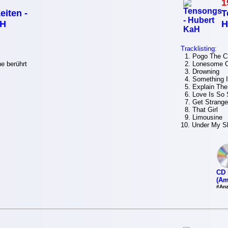
1
eiten -
T
aH
H
Tracklisting:
1. Pogo The C
e berührt
2. Lonesome 
3. Drowning
4. Something I
5. Explain The
6. Love Is So 
7. Get Strange
8. That Girl
9. Limousine
10. Under My S
CD 
(Am
#Anz