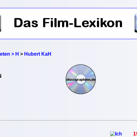
reten > H
>
Hubert KaH
N
1