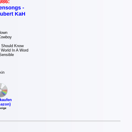
986:
ensongs -
ubert KaH
lown
Cowboy
 Should Know
 World In A Word
Sensible
kin
kaufen
azon)
eige