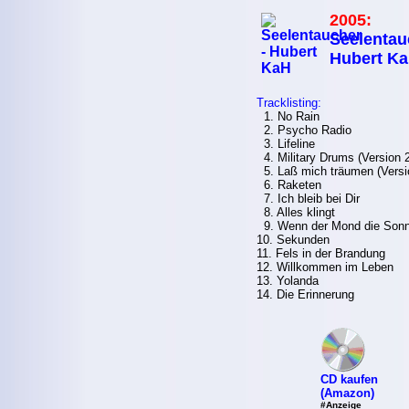
2005:
Seelentau
Hubert K
Tracklisting:
1. No Rain
2. Psycho Radio
3. Lifeline
4. Military Drums (Version 
5. Laß mich träumen (Versi
6. Raketen
7. Ich bleib bei Dir
8. Alles klingt
9. Wenn der Mond die Sonne
10. Sekunden
11. Fels in der Brandung
12. Willkommen im Leben
13. Yolanda
14. Die Erinnerung
CD kaufen
(Amazon)
#Anzeige