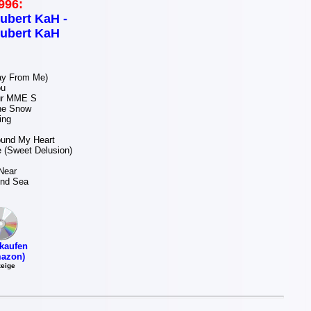
996:
ubert KaH -
ubert KaH
ay From Me)
ou
ur MME S
he Snow
ing
ound My Heart
 (Sweet Delusion)
Near
And Sea
kaufen
azon)
eige