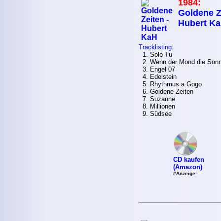
1984:
Goldene Z
Hubert K
Tracklisting:
1. Solo Tu
2. Wenn der Mond die Sonn
3. Engel 07
4. Edelstein
5. Rhythmus a Gogo
6. Goldene Zeiten
7. Suzanne
8. Millionen
9. Südsee
CD kaufen
(Amazon)
#Anzeige