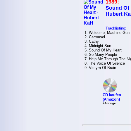
1989:
Sound Of 
Hubert K
Tracklisting:
1. Welcome, Machine Gun
2. Carrousel
3. Cathy
4. Midnight Sun
5. Sound Of My Heart
6. So Many People
7. Help Me Through The Ni
8. The Voice Of Silence
9. Victym Of Brain
CD kaufen
(Amazon)
#Anzeige