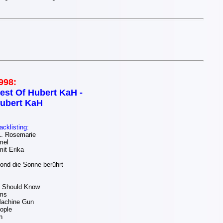
998:
est Of Hubert KaH -
ubert KaH
acklisting:
. Rosemarie
mel
it Erika
nd die Sonne berührt
 Should Know
ums
Machine Gun
ople
n