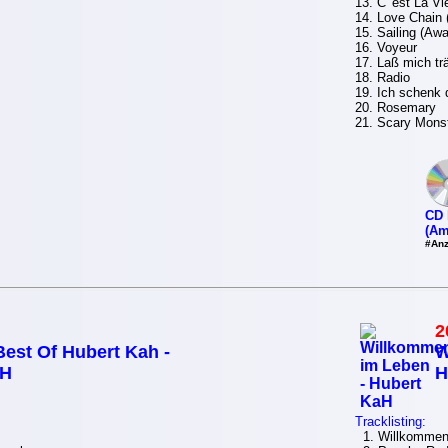
13. C' est La Vi
14. Love Chain (
15. Sailing (Aw
16. Voyeur
17. Laß mich t
18. Radio
19. Ich schenk d
20. Rosemary
21. Scary Mons
CD 
(Am
#Anz
2
Best Of Hubert Kah -
W
aH
H
Tracklisting:
1. Willkommen