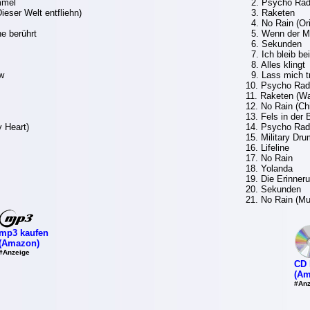
mmel
2. Psycho Rad
ieser Welt entfliehn)
3. Raketen
4. No Rain (Ori
e berührt
5. Wenn der Mon
6. Sekunden
7. Ich bleib bei
8. Alles klingt
w
9. Lass mich t
10. Psycho Rad
11. Raketen (W
12. No Rain (Chi
13. Fels in der
y Heart)
14. Psycho Radi
15. Military Dr
16. Lifeline
17. No Rain
18. Yolanda
19. Die Erinner
20. Sekunden
21. No Rain (M
mp3 kaufen
(Amazon)
#Anzeige
CD 
(Am
#Anz