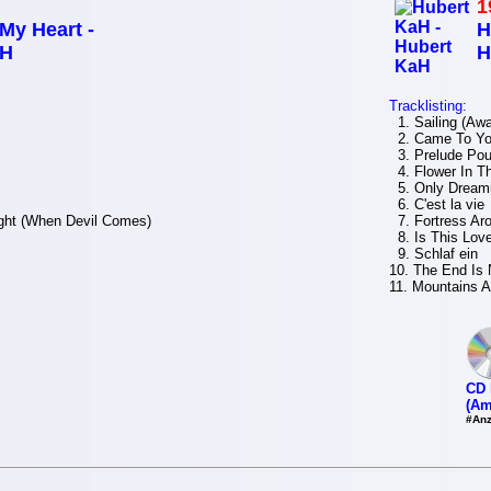
1
My Heart -
H
aH
H
Tracklisting:
1. Sailing (Aw
2. Came To Y
3. Prelude Po
4. Flower In T
5. Only Dream
6. C'est la vie
ght (When Devil Comes)
7. Fortress Ar
8. Is This Love
9. Schlaf ein
10. The End Is 
11. Mountains 
CD 
(Am
#Anz