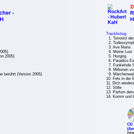
2
cher -
R
aH
H
Tracklisting:
1. Terrorist der
2. Todessymph
3. Ave Maria
2005)
4. Meine Lust
on 2005)
5. Hungrig
6. Paradiso E
7. Funkelnde S
8. Millionen vo
 berührt (Version 2005)
9. Märchenwal
10. Fels in der
11. Dich wieder
12. Stille
13. Parfum dein
14. Komm und bl
CD 
(Am
#Anz