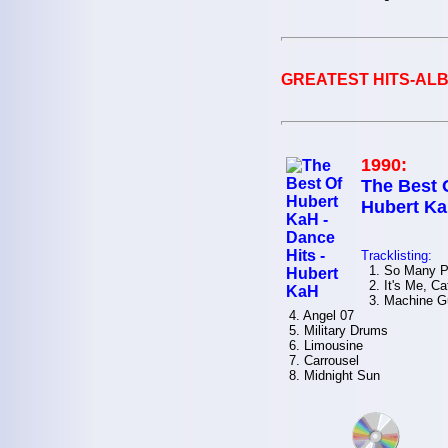
GREATEST HITS-ALB
1990:
The Best 
Hubert K
Tracklisting:
1. So Many P
2. It's Me, Ca
3. Machine G
4. Angel 07
5. Military Drums
6. Limousine
7. Carrousel
8. Midnight Sun