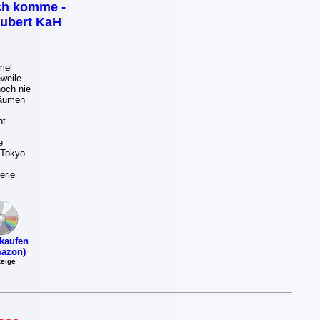
ch komme -
ubert KaH
mel
weile
och nie
räumen
ht
e
 Tokyo
erie
kaufen
azon)
eige