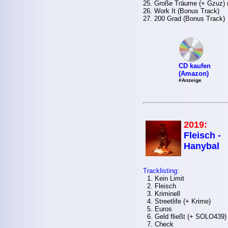
25. Große Träume (+ Gzuz) 
26. Work It (Bonus Track)
27. 200 Grad (Bonus Track)
CD kaufen
(Amazon)
#Anzeige
2019:
Fleisch -
Hanybal
Tracklisting:
1. Kein Limit
2. Fleisch
3. Kriminell
4. Streetlife (+ Krime)
5. Euros
6. Geld fließt (+ SOLO439)
7. Check