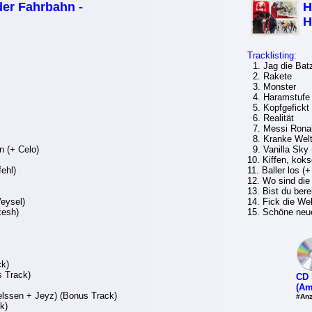
er Fahrbahn -
H
H
Tracklisting:
1. Jag die Bat
2. Rakete
3. Monster
4. Haramstufe R
5. Kopfgefickt 
6. Realität
7. Messi Ronal
8. Kranke Wel
n (+ Celo)
9. Vanilla Sky 
10. Kiffen, koks
fehl)
11. Baller los 
12. Wo sind die
13. Bist du bere
eysel)
14. Fick die Wel
xesh)
15. Schöne neu
ck)
s Track)
CD 
(Am
elssen + Jeyz) (Bonus Track)
#Anz
k)