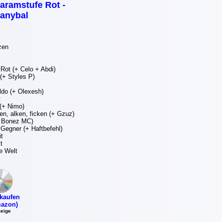
aramstufe Rot -
anybal
zen
ot (+ Celo + Abdi)
(+ Styles P)
do (+ Olexesh)
t
(+ Nimo)
en, alken, ficken (+ Gzuz)
(+ Bonez MC)
 Gegner (+ Haftbefehl)
it
t
e Welt
kaufen
azon)
eige