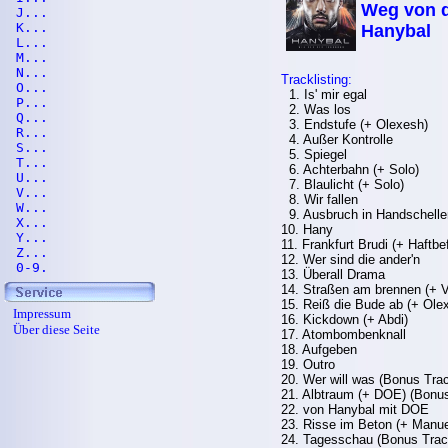
Weg von d
J...
K...
Hanybal
L...
M...
N...
Tracklisting:
O...
1. Is' mir egal
P...
2. Was los
Q...
3. Endstufe (+ Olexesh)
R...
4. Außer Kontrolle
S...
5. Spiegel
T...
6. Achterbahn (+ Solo)
U...
7. Blaulicht (+ Solo)
V...
8. Wir fallen
W...
9. Ausbruch in Handschelle
X...
10. Hany
Y...
11. Frankfurt Brudi (+ Haftbe
Z...
12. Wer sind die ander'n
0-9.
13. Überall Drama
14. Straßen am brennen (+ V
15. Reiß die Bude ab (+ Ole
Impressum
16. Kickdown (+ Abdi)
Über diese Seite
17. Atombombenknall
18. Aufgeben
19. Outro
20. Wer will was (Bonus Tra
21. Albtraum (+ DOE) (Bonu
22. von Hanybal mit DOE
23. Risse im Beton (+ Manu
24. Tagesschau (Bonus Trac