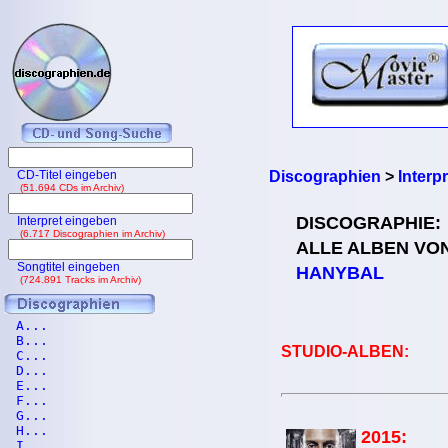
CD-Titel eingeben
Discographien
>
Interp
(51.694 CDs im Archiv)
DISCOGRAPHIE:
Interpret eingeben
(6.717 Discographien im Archiv)
ALLE ALBEN VO
Songtitel eingeben
HANYBAL
(724.891 Tracks im Archiv)
A...
B...
STUDIO-ALBEN:
C...
D...
E...
F...
G...
H...
2015:
I...