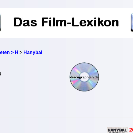
reten > H
>
Hanybal
N
2