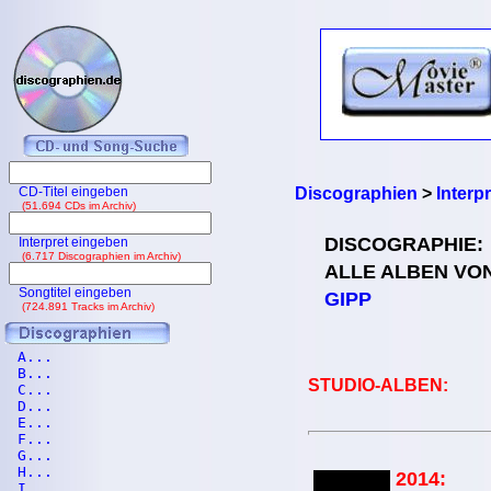
CD-Titel eingeben
Discographien
>
Interp
(51.694 CDs im Archiv)
DISCOGRAPHIE:
Interpret eingeben
(6.717 Discographien im Archiv)
ALLE ALBEN VO
Songtitel eingeben
GIPP
(724.891 Tracks im Archiv)
A...
B...
STUDIO-ALBEN:
C...
D...
E...
F...
G...
H...
2014:
I...