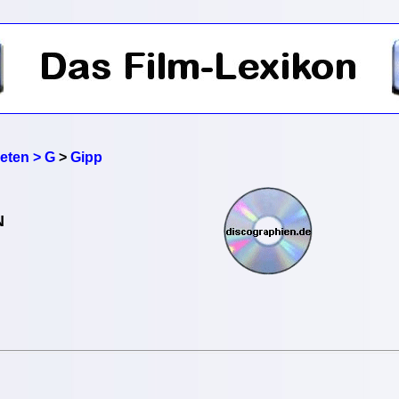
reten > G
>
Gipp
N