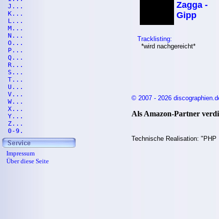
Zagga -
J...
K...
Gipp
L...
M...
N...
Tracklisting:
O...
*wird nachgereicht*
P...
Q...
R...
S...
T...
U...
V...
© 2007 - 2026 discographien.d
W...
X...
Als Amazon-Partner verdie
Y...
Z...
0-9.
Technische Realisation: "PHP 
Impressum
Über diese Seite