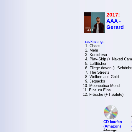
2017:
AAA -
Gerard
Tracklisting:
1. Chaos
2. Mehr
3. Konichiwa
4. Play-Skip (+ Naked Cam
5. Luftlöcher
6. Fliege davon (+ Schönbru
7. The Streets
8. Wolken aus Gold
9. Jetpacks
10. Moonbotica Mond
11. Eins zu Eins
12. Frösche (+ I Salute)
CD kaufen
(Amazon)
#Anzeige