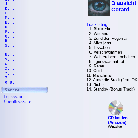
Blausicht 
J...
K...
Gerard
L...
M...
N...
Tracklisting:
O...
1. Blausicht
P...
2. Wie neu
Q...
3. Zünd den Regen an
R...
4. Alles jetzt
S...
5. Lissabon
T...
6. Verschwommen
U...
7. Welt erobern - behalten
V...
8. irgendwas mit rot
W...
9. Raten
X...
10. Gold
Y...
11. Manchmal
Z...
12. Atme die Stadt (feat. OK
0-9.
13. Nichts
14. Standby (Bonus Track)
Impressum
Über diese Seite
CD kaufen
(Amazon)
#Anzeige