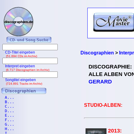
CD-Titel eingeben
Discographien
>
Interp
(51.694 CDs im Archiv)
DISCOGRAPHIE:
Interpret eingeben
(6.717 Discographien im Archiv)
ALLE ALBEN VO
Songtitel eingeben
GERARD
(724.891 Tracks im Archiv)
A...
B...
STUDIO-ALBEN:
C...
D...
E...
F...
G...
H...
2013:
I...