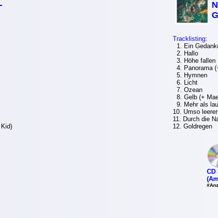
-
N
G
Tracklisting:
1. Ein Gedank
2. Hallo
3. Höhe fallen
4. Panorama (
5. Hymnen
6. Licht
7. Ozean
8. Gelb (+ Ma
9. Mehr als lau
10. Umso leerer
11. Durch die Na
 Kid)
12. Goldregen
CD 
(Am
#Anz