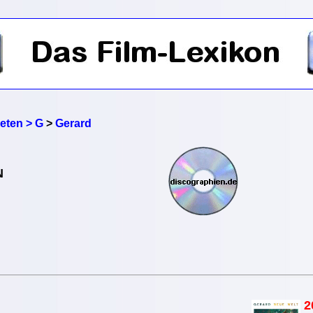
reten > G
>
Gerard
N
2