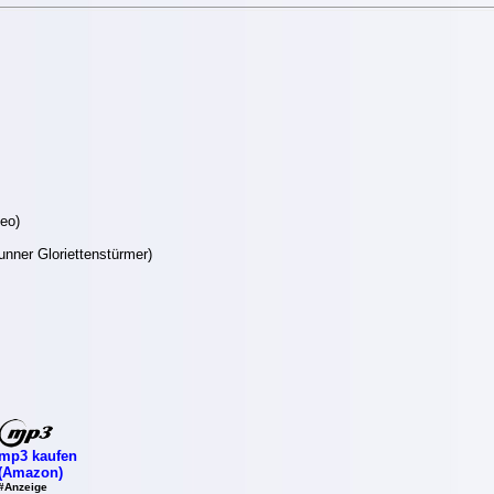
eo)
nner Gloriettenstürmer)
mp3 kaufen
(Amazon)
#Anzeige