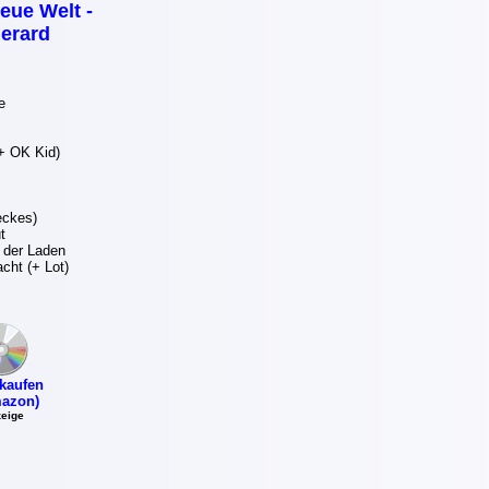
eue Welt -
erard
e
+ OK Kid)
eckes)
t
 der Laden
cht (+ Lot)
kaufen
azon)
eige