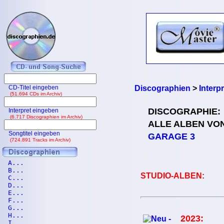
CD-Titel eingeben
Discographien
>
Interp
(51.694 CDs im Archiv)
DISCOGRAPHIE:
Interpret eingeben
(6.717 Discographien im Archiv)
ALLE ALBEN VO
Songtitel eingeben
GARAGE 3
(724.891 Tracks im Archiv)
A...
B...
STUDIO-ALBEN:
C...
D...
E...
F...
G...
H...
2023:
I...