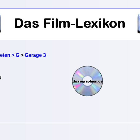
reten > G
>
Garage 3
N