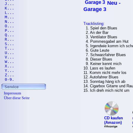
Neu -
J...
K...
Garage 3
L...
M...
N...
Tracklisting:
O...
1. Spiel den Blues
P...
2. An der Bar
Q...
3. Ventilator Blues
R...
4. Pommesgabel am Hut
S...
5. Irgendwie komm ich sch
T...
6. Gute Leute
U...
7. Schwarzfahrer Blues
V...
8. Dieser Blues
W...
9. Keiner kennt mich
X...
10. Lass es laufen
Y...
11. Komm nicht mehr los
Z...
12. Autofahrer Blues
0-9.
13. Sonntag häng ich ab
14. Cigarbox Gitarre und Ra
15. Ich dreh mich nicht um
Impressum
Über diese Seite
CD kaufen
(Amazon)
#Anzeige