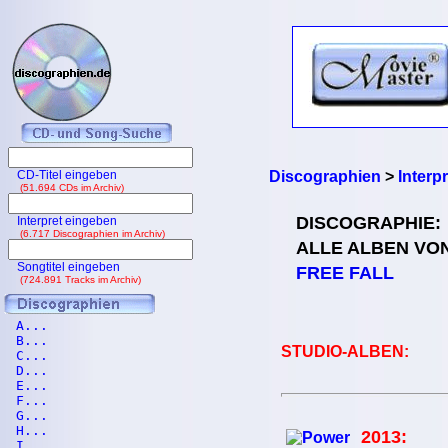
CD-Titel eingeben
Discographien
>
Interp
(51.694 CDs im Archiv)
DISCOGRAPHIE:
Interpret eingeben
(6.717 Discographien im Archiv)
ALLE ALBEN VO
Songtitel eingeben
FREE FALL
(724.891 Tracks im Archiv)
A...
B...
STUDIO-ALBEN:
C...
D...
E...
F...
G...
H...
2013:
I...