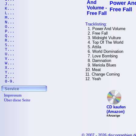
Power And
J...
K...
Free Fall
L...
M...
N...
Tracklisting:
O...
1. Power And Volume
P...
2. Free Fall
Q...
3. Midnight Vulture
R...
4. Top Of The World
S...
5. Attila
T...
6. World Domination
U...
7. Love Bombing
V...
8. Damnation
W...
9. Meriola Blues
X...
10. Meat
Y...
11. Change Coming
Z...
12. Yeah
0-9.
Impressum
Über diese Seite
CD kaufen
(Amazon)
#Anzeige
© 2007 - 2026 discographien.d