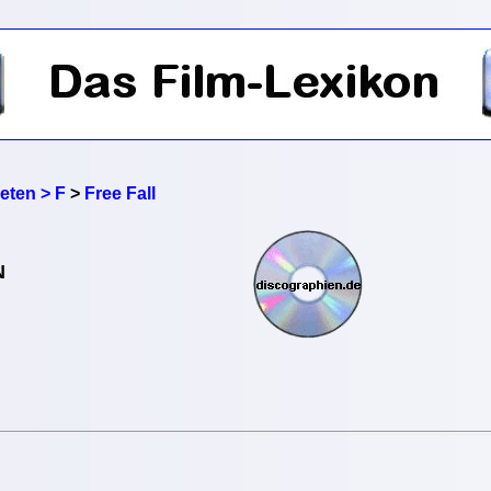
reten > F
>
Free Fall
N