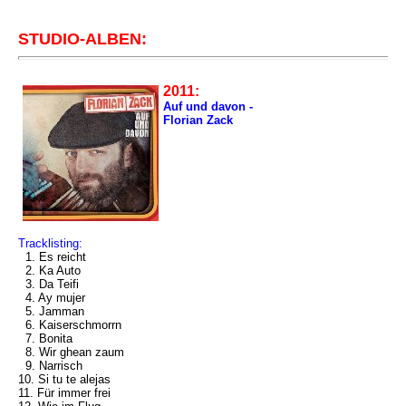
STUDIO-ALBEN:
2011:
Auf und davon -
Florian Zack
Tracklisting:
1. Es reicht
2. Ka Auto
3. Da Teifi
4. Ay mujer
5. Jamman
6. Kaiserschmorrn
7. Bonita
8. Wir ghean zaum
9. Narrisch
10. Si tu te alejas
11. Für immer frei