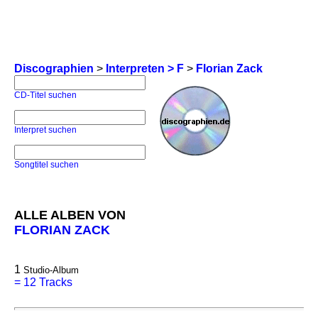
Discographien
>
Interpreten > F
>
Florian Zack
CD-Titel suchen
Interpret suchen
Songtitel suchen
ALLE ALBEN VON
FLORIAN ZACK
1
Studio-Album
=
12 Tracks