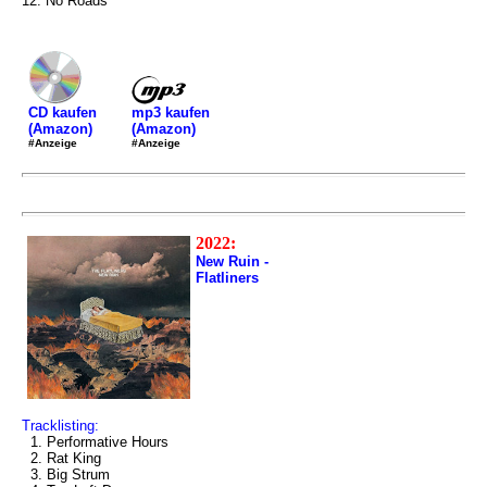
12. No Roads
mp3 kaufen
CD kaufen
(Amazon)
(Amazon)
#Anzeige
#Anzeige
2022:
New Ruin -
Flatliners
Tracklisting:
1. Performative Hours
2. Rat King
3. Big Strum