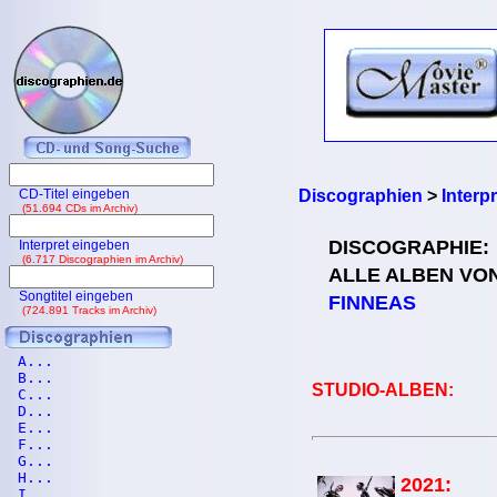
CD-Titel eingeben
Discographien
>
Interp
(51.694 CDs im Archiv)
DISCOGRAPHIE:
Interpret eingeben
(6.717 Discographien im Archiv)
ALLE ALBEN VO
Songtitel eingeben
FINNEAS
(724.891 Tracks im Archiv)
A...
B...
STUDIO-ALBEN:
C...
D...
E...
F...
G...
H...
2021:
I...