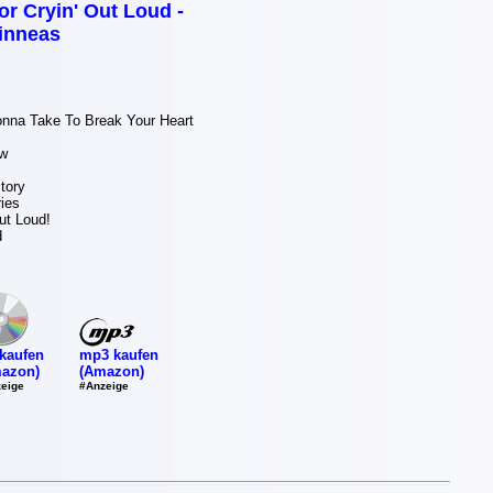
or Cryin' Out Loud -
inneas
onna Take To Break Your Heart
ow
tory
ies
ut Loud!
d
mp3 kaufen
kaufen
(Amazon)
azon)
#Anzeige
eige