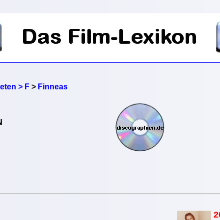
reten > F
>
Finneas
N
2