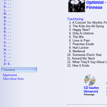
Optimist -
J...
K...
Finneas
L...
M...
N...
Tracklisting:
O...
1. A Concert Six Months F
P...
2. The Kids Are All Dying
Q...
3. Happy Now?
R...
4. Only A Lifetime
S...
5. The 90s
T...
6. Love is Pain
U...
7. Peaches Etude
V...
8. Hurt Locker
W...
9. Medieval
X...
10. Someone Else's Star
Y...
11. Around My Neck
Z...
12. What They'll Say About 
0-9.
13. How It Ends
Impressum
Über diese Seite
CD kaufen
(Amazon)
#Anzeige