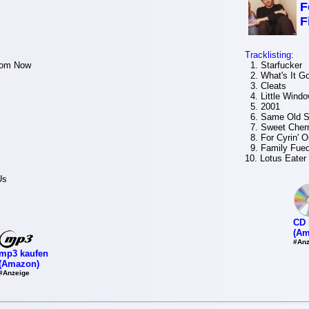
F
F
Tracklisting:
rom Now
1. Starfucker
2. What's It G
3. Cleats
4. Little Wind
5. 2001
6. Same Old S
7. Sweet Cherr
8. For Cyrin' O
9. Family Fue
10. Lotus Eater
Us
CD 
(Am
#Anz
mp3 kaufen
(Amazon)
#Anzeige