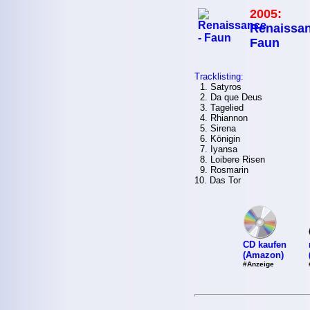
2005:
Renaissan
Faun
Tracklisting:
1. Satyros
2. Da que Deus
3. Tagelied
4. Rhiannon
5. Sirena
6. Königin
7. Iyansa
8. Loibere Risen
9. Rosmarin
10. Das Tor
CD kaufen
(Amazon)
#Anzeige