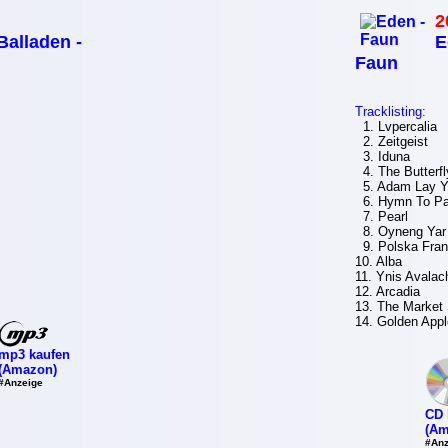
2
Balladen -
E
Faun
Tracklisting:
1. Lvpercalia
2. Zeitgeist
3. Iduna
4. The Butterfl
5. Adam Lay Y
6. Hymn To P
7. Pearl
8. Oyneng Yar
9. Polska Fran
10. Alba
11. Ynis Avalac
12. Arcadia
13. The Market
14. Golden App
mp3 kaufen
(Amazon)
#Anzeige
CD 
(Am
#Anz