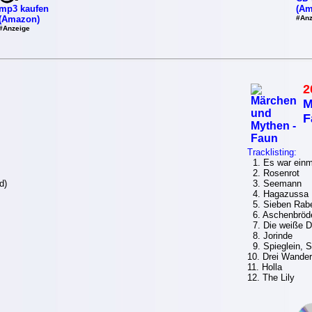
mp3 kaufen
(Am
(Amazon)
#Anz
#Anzeige
2
M
F
Tracklisting:
1. Es war einma
2. Rosenrot
d)
3. Seemann
4. Hagazussa
5. Sieben Rab
6. Aschenbröd
7. Die weiße 
8. Jorinde
9. Spieglein, S
10. Drei Wander
11. Holla
12. The Lily