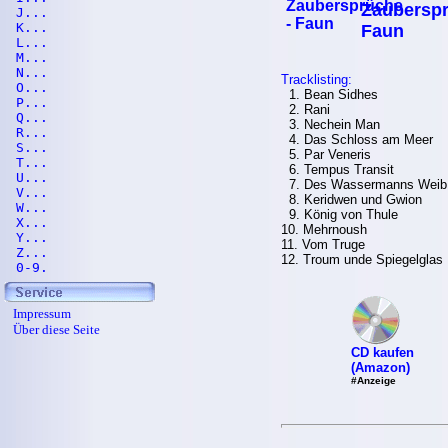
Zauberspr
J...
K...
Faun
L...
M...
N...
Tracklisting:
O...
1. Bean Sidhes
P...
2. Rani
Q...
3. Nechein Man
R...
4. Das Schloss am Meer
S...
5. Par Veneris
T...
6. Tempus Transit
U...
7. Des Wassermanns Weib
V...
8. Keridwen und Gwion
W...
9. König von Thule
X...
10. Mehrnoush
Y...
11. Vom Truge
Z...
12. Troum unde Spiegelglas
0-9.
Impressum
Über diese Seite
CD kaufen
(Amazon)
#Anzeige