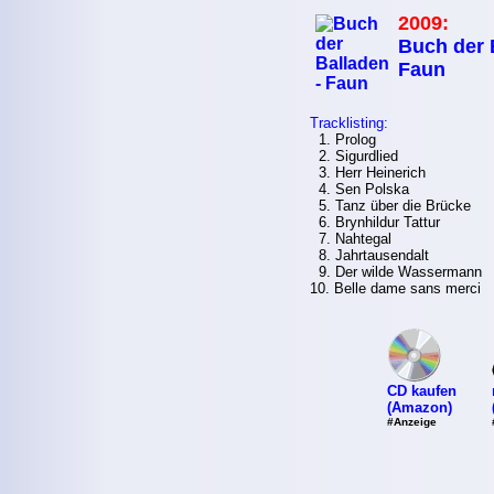
2009:
Buch der 
Faun
Tracklisting:
1. Prolog
2. Sigurdlied
3. Herr Heinerich
4. Sen Polska
5. Tanz über die Brücke
6. Brynhildur Tattur
7. Nahtegal
8. Jahrtausendalt
9. Der wilde Wassermann
10. Belle dame sans merci
CD kaufen
(Amazon)
#Anzeige