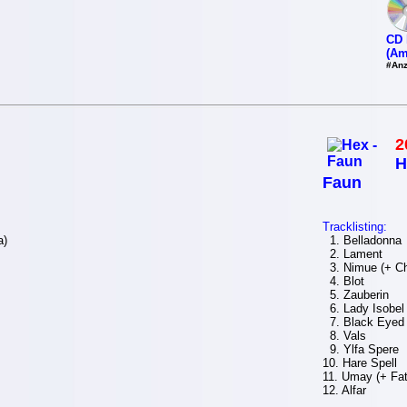
CD 
(Am
#Anz
2
H
Faun
Tracklisting:
a)
1. Belladonna
2. Lament
3. Nimue (+ Ch
4. Blot
5. Zauberin
6. Lady Isobel
7. Black Eyed 
8. Vals
9. Ylfa Spere
10. Hare Spell
11. Umay (+ Fa
12. Alfar