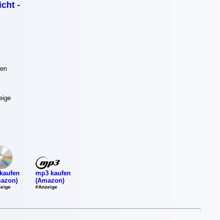
icht -
ben
eige
mp3 kaufen
kaufen
(Amazon)
azon)
#Anzeige
eige