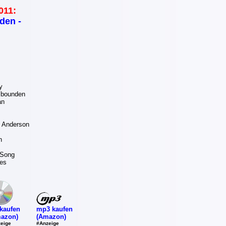
011:
den -
y
bounden
an
 Anderson
h
 Song
les
mp3 kaufen
kaufen
(Amazon)
azon)
#Anzeige
eige