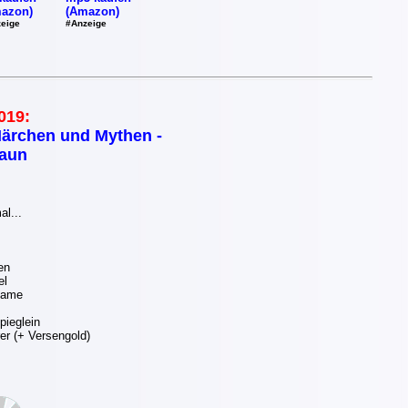
(Amazon)
azon)
#Anzeige
eige
019:
ärchen und Mythen -
aun
l...
en
el
Dame
pieglein
er (+ Versengold)