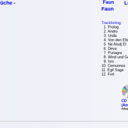
üche -
L
Faun
Tracklisting:
1. Prolog
2. Andro
3. Unda
4. Von den El
5. Ne Aludj El
6. Deva
7. Punagra
8. Wind und G
9. Isis
10. Cernunnos
11. Egil Saga
12. Fort
CD 
(Am
#Anz