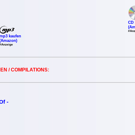
CD 
(Am
#Anz
mp3 kaufen
(Amazon)
#Anzeige
EN / COMPILATIONS:
Of -