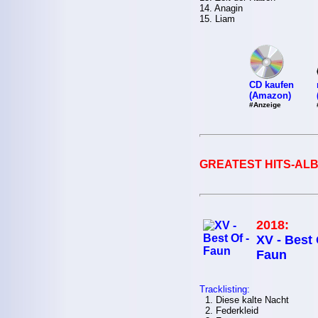
14. Anagin
15. Liam
CD kaufen
(Amazon)
#Anzeige
GREATEST HITS-ALB
2018:
XV - Best 
Faun
Tracklisting:
1. Diese kalte Nacht
2. Federkleid