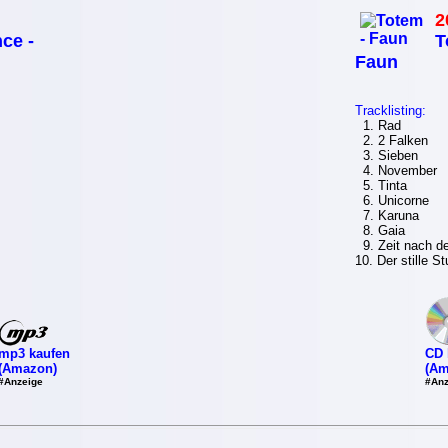
2
ce -
T
Faun
Tracklisting:
1. Rad
2. 2 Falken
3. Sieben
4. November
5. Tinta
6. Unicorne
7. Karuna
8. Gaia
9. Zeit nach d
10. Der stille S
mp3 kaufen
CD 
(Amazon)
(Am
#Anzeige
#Anz