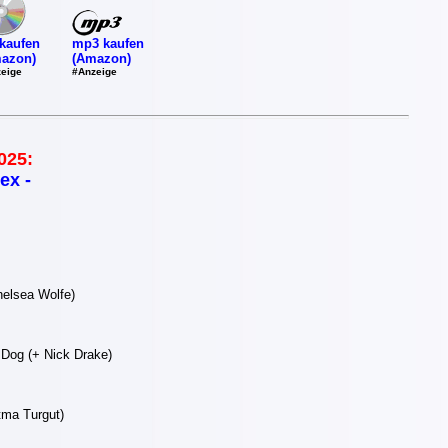
mp3 kaufen
kaufen
(Amazon)
azon)
#Anzeige
eige
025:
ex -
elsea Wolfe)
Dog (+ Nick Drake)
tma Turgut)