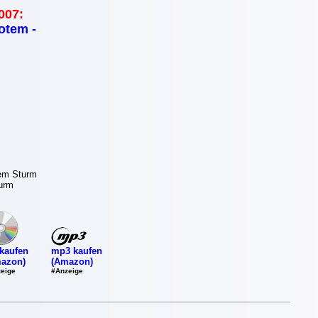
007:
otem -
em Sturm
turm
mp3 kaufen
kaufen
(Amazon)
azon)
#Anzeige
eige