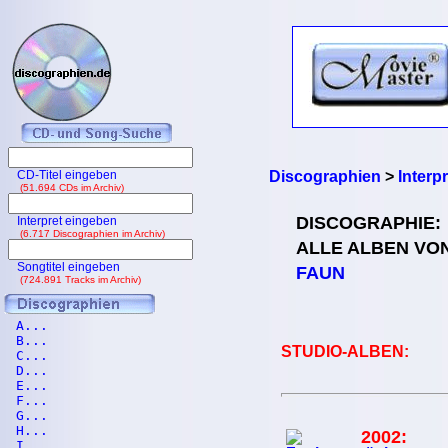
CD-Titel eingeben
Discographien
>
Interp
(51.694 CDs im Archiv)
DISCOGRAPHIE:
Interpret eingeben
(6.717 Discographien im Archiv)
ALLE ALBEN VO
Songtitel eingeben
FAUN
(724.891 Tracks im Archiv)
A...
B...
STUDIO-ALBEN:
C...
D...
E...
F...
G...
H...
2002:
I...