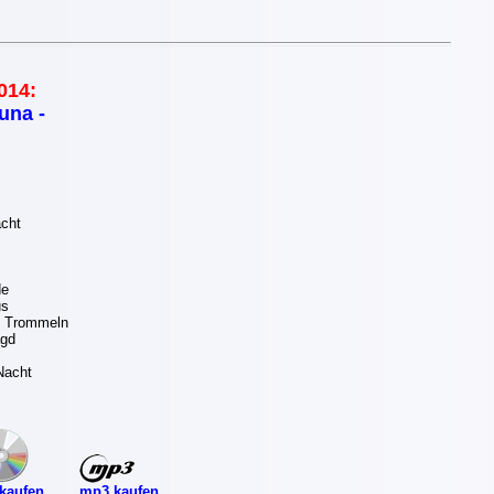
014:
una -
cht
de
us
e Trommeln
agd
Nacht
mp3 kaufen
kaufen