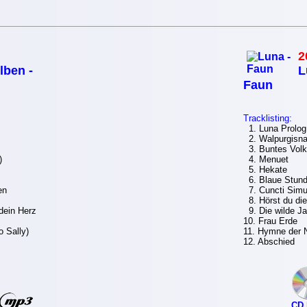
2
lben -
L
Faun
Tracklisting:
1. Luna Prolog
2. Walpurgisna
3. Buntes Volk
)
4. Menuet
5. Hekate
6. Blaue Stun
en
7. Cuncti Sim
8. Hörst du di
dein Herz
9. Die wilde J
10. Frau Erde
 Sally)
11. Hymne der 
12. Abschied
CD 