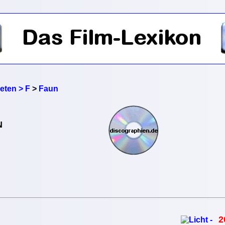
reten > F
>
Faun
N
2