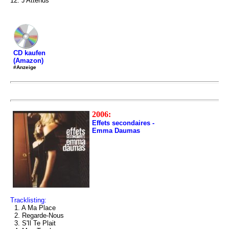
12. J'Attends
CD kaufen
(Amazon)
#Anzeige
2006:
Effets secondaires -
Emma Daumas
Tracklisting:
1. A Ma Place
2. Regarde-Nous
3. S'Il Te Plait