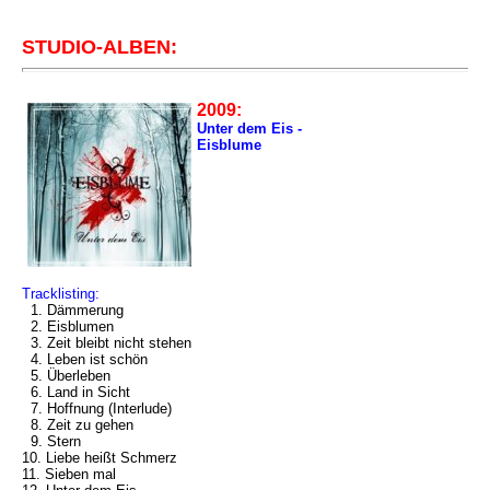
STUDIO-ALBEN:
2009:
Unter dem Eis -
Eisblume
Tracklisting:
1. Dämmerung
2. Eisblumen
3. Zeit bleibt nicht stehen
4. Leben ist schön
5. Überleben
6. Land in Sicht
7. Hoffnung (Interlude)
8. Zeit zu gehen
9. Stern
10. Liebe heißt Schmerz
11. Sieben mal