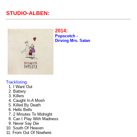
STUDIO-ALBEN:
2014:
Popscotch -
Driving Mrs. Satan
Tracklisting:
1. I Want Out
2. Battery
3. Killers
4. Caught In A Mosh
5. Killed By Death
6. Hells Bells
7. 2 Minutes To Midnight
8. Can I Play With Madness
9. Never Say Die
10. South Of Heaven
11. From Out Of Nowhere