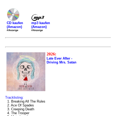
mp3 kaufen
CD kaufen
(Amazon)
(Amazon)
#Anzeige
#Anzeige
2026:
Late Ever After -
Driving Mrs. Satan
Tracklisting:
1. Breaking All The Rules
2. Ace Of Spades
3. Creeping Death
4. The Trooper