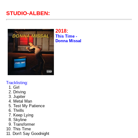
STUDIO-ALBEN:
2018:
This Time -
Donna Missal
Tracklisting:
1. Girl
2. Driving
3. Jupiter
4. Metal Man
5. Test My Patience
6. Thrills
7. Keep Lying
8. Skyline
9. Transformer
10. This Time
11. Don't Say Goodnight