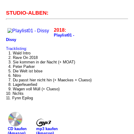
STUDIO-ALBEN:
2018:
Playlist01 -
Dissy
Tracklisting:
1. Wald Intro
2. Rave On 2018
3. Sie kommen in der Nacht (+ MOAT)
4. Peter Parker
5. Die Welt ist böse
6. Nitro
7. Du passt hier nicht hin (+ Maeckes + Clueso)
8. Lagerfeuerlied
9. Wagen voll Müll (+ Clueso)
10. Nichts
11. Fynn Epilog
mp3 kaufen
CD kaufen
(Amazon)
(Amazon)