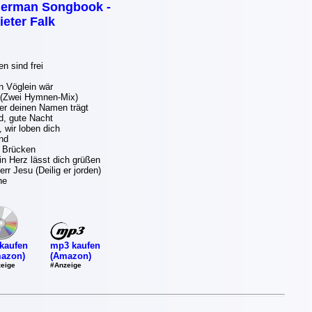
erman Songbook -
ieter Falk
 sind frei
n Vöglein wär
(Zwei Hymnen-Mix)
er deinen Namen trägt
, gute Nacht
 wir loben dich
nd
 Brücken
in Herz lässt dich grüßen
rr Jesu (Deilig er jorden)
he
mp3 kaufen
kaufen
(Amazon)
azon)
#Anzeige
eige