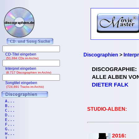
CD-Titel eingeben
Discographien
>
Interp
(51.694 CDs im Archiv)
DISCOGRAPHIE:
Interpret eingeben
(6.717 Discographien im Archiv)
ALLE ALBEN VO
Songtitel eingeben
DIETER FALK
(724.891 Tracks im Archiv)
A...
B...
STUDIO-ALBEN:
C...
D...
E...
F...
G...
H...
2016:
I...