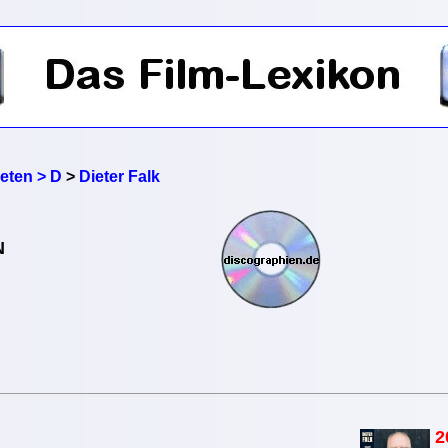
reten > D
>
Dieter Falk
N
2