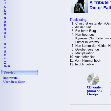
A Tribute 
J...
K...
Dieter Fal
L...
M...
N...
Tracklisting:
O...
1. Christ ist erstanden (Oste
P...
2. An der Zeit
Q...
3. Ein feste Burg
R...
4. Nun freut euch
S...
5. Kyrieleis (Nun bitten wir 
T...
6. Luther in Worms
U...
7. Nun komm der Heiden He
V...
8. Gelobet seist du
W...
9. Multiplikation
X...
10. Aus tiefer Not
Y...
11. Vom Himmel hoch
Z...
12. In dulci jubilo
0-9.
Impressum
Über diese Seite
CD kaufen
(Amazon)
#Anzeige