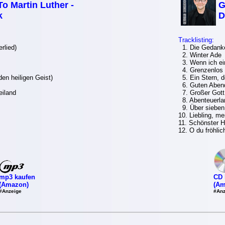
To Martin Luther -
G
k
D
Tracklisting:
rlied)
1. Die Gedanken
2. Winter Ade
3. Wenn ich ei
4. Grenzenlos 
den heiligen Geist)
5. Ein Stern, d
6. Guten Abend
iland
7. Großer Gott,
8. Abenteuerla
9. Über sieben
10. Liebling, me
11. Schönster He
12. O du fröhlic
mp3 kaufen
CD 
(Amazon)
(Am
#Anzeige
#Anz