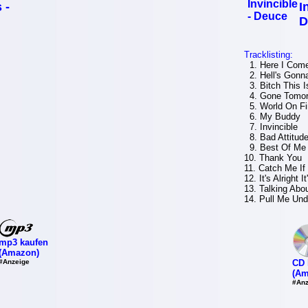
 -
I
D
Tracklisting:
1. Here I Com
2. Hell's Gonn
3. Bitch This Is
4. Gone Tomor
5. World On Fi
6. My Buddy
7. Invincible
8. Bad Attitud
9. Best Of Me
10. Thank You
11. Catch Me If
12. It's Alright I
13. Talking Abo
14. Pull Me Und
mp3 kaufen
(Amazon)
#Anzeige
CD 
(Am
#Anz