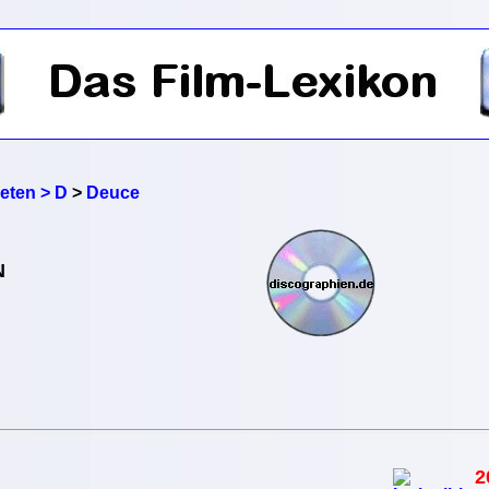
reten > D
>
Deuce
N
2