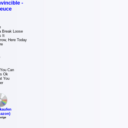
nvincible -
euce
e
a Break Loose
 It
row, Here Today
re
e
 You Can
t's Ok
ut You
er
kaufen
azon)
eige