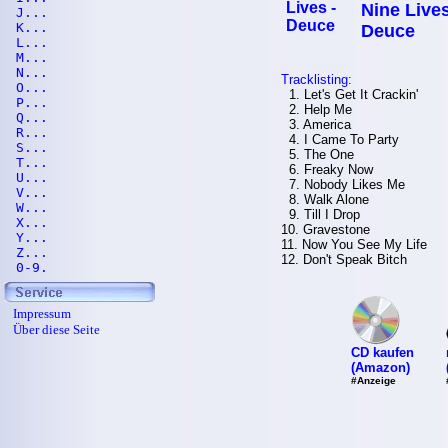
Nine Lives
J...
K...
Deuce
L...
M...
N...
Tracklisting:
O...
1. Let's Get It Crackin'
P...
2. Help Me
Q...
3. America
R...
4. I Came To Party
S...
5. The One
T...
6. Freaky Now
U...
7. Nobody Likes Me
V...
8. Walk Alone
W...
9. Till I Drop
X...
10. Gravestone
Y...
11. Now You See My Life
Z...
12. Don't Speak Bitch
0-9.
Impressum
Über diese Seite
CD kaufen
(Amazon)
#Anzeige