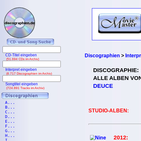
CD-Titel eingeben
Discographien
>
Interp
(51.694 CDs im Archiv)
DISCOGRAPHIE:
Interpret eingeben
(6.717 Discographien im Archiv)
ALLE ALBEN VO
Songtitel eingeben
DEUCE
(724.891 Tracks im Archiv)
A...
B...
STUDIO-ALBEN:
C...
D...
E...
F...
G...
H...
2012:
I...