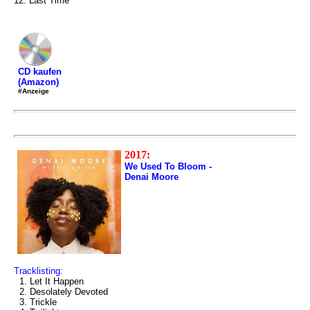
12. Last Time
CD kaufen
(Amazon)
#Anzeige
2017:
We Used To Bloom -
Denai Moore
Tracklisting:
1. Let It Happen
2. Desolately Devoted
3. Trickle