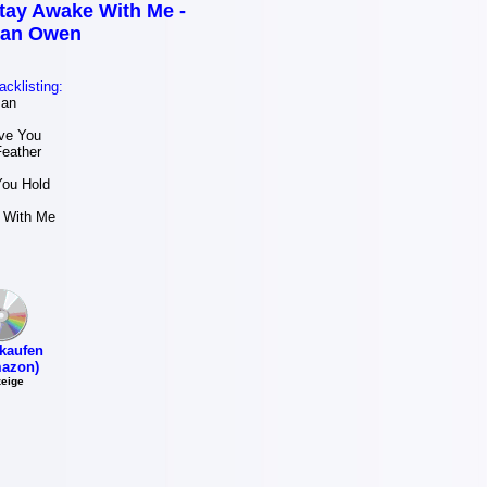
tay Awake With Me -
an Owen
acklisting:
Man
ve You
Feather
ou Hold
 With Me
kaufen
azon)
eige