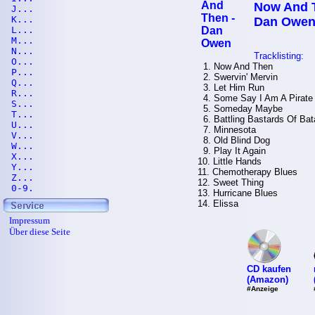
Now And 
J...
K...
Dan Owe
L...
M...
N...
Tracklisting:
O...
1. Now And Then
P...
2. Swervin' Mervin
Q...
3. Let Him Run
R...
4. Some Say I Am A Pirate
S...
5. Someday Maybe
T...
6. Battling Bastards Of Ba
U...
7. Minnesota
V...
8. Old Blind Dog
W...
9. Play It Again
X...
10. Little Hands
Y...
11. Chemotherapy Blues
Z...
12. Sweet Thing
0-9.
13. Hurricane Blues
14. Elissa
Impressum
Über diese Seite
CD kaufen
(Amazon)
#Anzeige