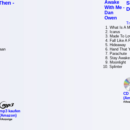
Then -
S
n
D
Tr
1. What Is A 
2. Icarus
3. Made To Lo
4. Fall Like A 
5. Hideaway
taan
6. Hand That Y
7. Parachute
8. Stay Awake
9. Moonlight
10. Splinter
CD 
(Am
#Anz
mp3 kaufen
(Amazon)
#Anzeige