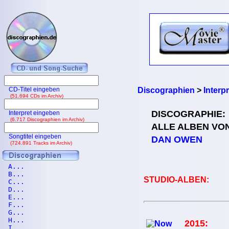
CD-Titel eingeben
Discographien
>
Interp
(51.694 CDs im Archiv)
DISCOGRAPHIE:
Interpret eingeben
(6.717 Discographien im Archiv)
ALLE ALBEN VO
Songtitel eingeben
DAN OWEN
(724.891 Tracks im Archiv)
A...
B...
STUDIO-ALBEN:
C...
D...
E...
F...
G...
H...
2015:
I...