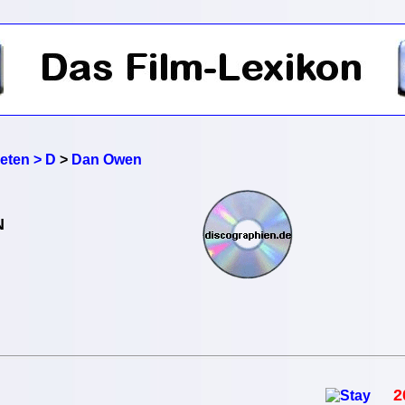
reten > D
>
Dan Owen
N
2