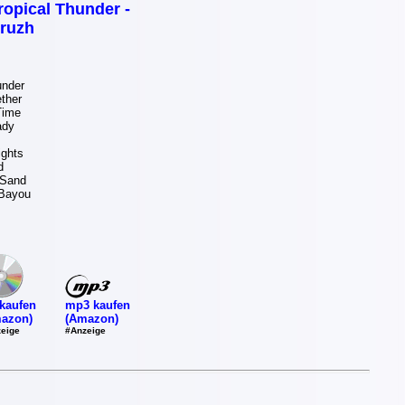
ropical Thunder -
ruzh
under
ther
Time
ady
ghts
d
 Sand
Bayou
mp3 kaufen
kaufen
(Amazon)
azon)
#Anzeige
eige