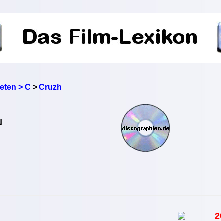
reten > C
>
Cruzh
N
2