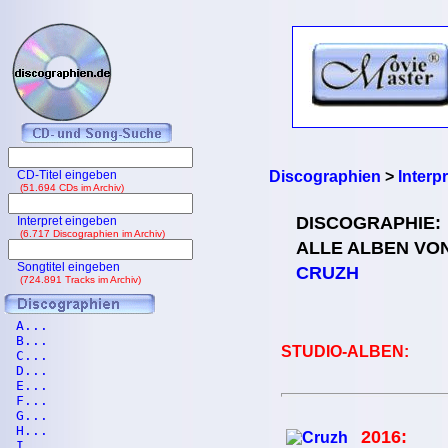
CD-Titel eingeben
Discographien
>
Interp
(51.694 CDs im Archiv)
DISCOGRAPHIE:
Interpret eingeben
(6.717 Discographien im Archiv)
ALLE ALBEN VO
Songtitel eingeben
CRUZH
(724.891 Tracks im Archiv)
A...
B...
STUDIO-ALBEN:
C...
D...
E...
F...
G...
H...
2016:
I...