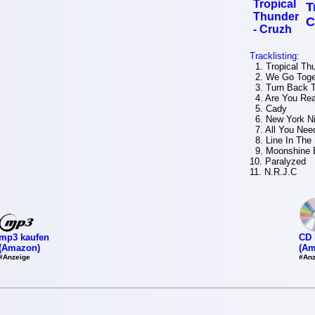
T
C
Tracklisting:
1. Tropical Th
2. We Go Toge
3. Turn Back 
4. Are You Re
5. Cady
6. New York Ni
7. All You Nee
8. Line In The
9. Moonshine 
10. Paralyzed
11. N.R.J.C
mp3 kaufen
CD 
(Amazon)
(Am
#Anzeige
#Anz