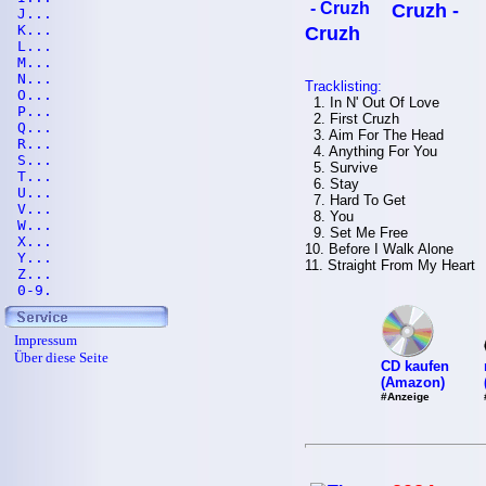
Cruzh -
J...
K...
Cruzh
L...
M...
N...
Tracklisting:
O...
1. In N' Out Of Love
P...
2. First Cruzh
Q...
3. Aim For The Head
R...
4. Anything For You
S...
5. Survive
T...
6. Stay
U...
7. Hard To Get
V...
8. You
W...
9. Set Me Free
X...
10. Before I Walk Alone
Y...
11. Straight From My Heart
Z...
0-9.
Impressum
Über diese Seite
CD kaufen
(Amazon)
#Anzeige