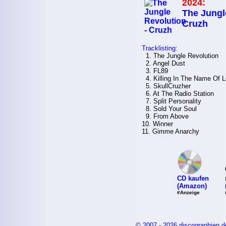
2024:
The Jungl
Cruzh
Tracklisting:
1. The Jungle Revolution
2. Angel Dust
3. FL89
4. Killing In The Name Of 
5. SkullCruzher
6. At The Radio Station
7. Split Personality
8. Sold Your Soul
9. From Above
10. Winner
11. Gimme Anarchy
CD kaufen
(Amazon)
#Anzeige
© 2007 - 2026 discographien.d