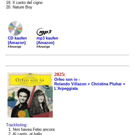
19. Il canto del cigno
20. Nature Boy
mp3 kaufen
CD kaufen
(Amazon)
(Amazon)
#Anzeige
#Anzeige
2025:
Orfeo son io -
Rolando Villazon + Christina Pluhar +
L'Arpeggiata
Tracklisting:
1. Non havea Febo ancora
2. Al canto, al ballo