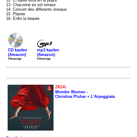
12. El baxel esta en la playa
13. Chaconne en sol mineur
14. Concert des differents oiseaux
15. Plainte
16. Enfin la beaute
mp3 kaufen
CD kaufen
(Amazon)
(Amazon)
#Anzeige
#Anzeige
2024:
Wonder Women -
Christina Pluhar + L'Arpeggiata