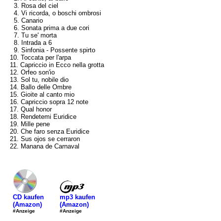
3. Rosa del ciel
4. Vi ricorda, o boschi ombrosi
5. Canario
6. Sonata prima a due cori
7. Tu se' morta
8. Intrada a 6
9. Sinfonia - Possente spirto
10. Toccata per l'arpa
11. Capriccio in Ecco nella grotta
12. Orfeo son'io
13. Sol tu, nobile dio
14. Ballo delle Ombre
15. Gioite al canto mio
16. Capriccio sopra 12 note
17. Qual honor
18. Rendetemi Euridice
19. Mille pene
20. Che faro senza Euridice
21. Sus ojos se cerraron
22. Manana de Carnaval
mp3 kaufen
CD kaufen
(Amazon)
(Amazon)
#Anzeige
#Anzeige