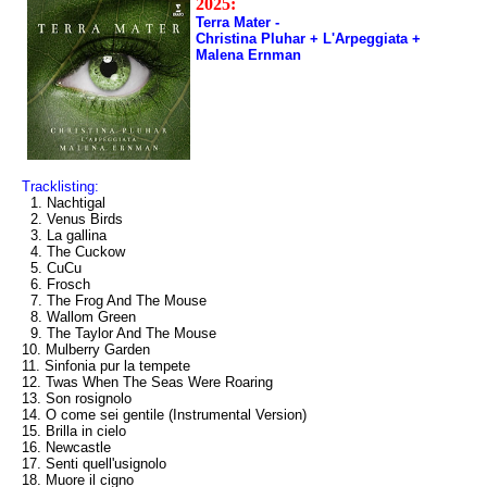
2025:
Terra Mater -
Christina Pluhar + L'Arpeggiata +
Malena Ernman
Tracklisting:
1. Nachtigal
2. Venus Birds
3. La gallina
4. The Cuckow
5. CuCu
6. Frosch
7. The Frog And The Mouse
8. Wallom Green
9. The Taylor And The Mouse
10. Mulberry Garden
11. Sinfonia pur la tempete
12. Twas When The Seas Were Roaring
13. Son rosignolo
14. O come sei gentile (Instrumental Version)
15. Brilla in cielo
16. Newcastle
17. Senti quell'usignolo
18. Muore il cigno