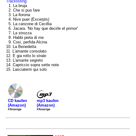
Tracklisting:
1. La bruja
2. Che si puo fare
3. La llorona
4. Nive puer (Excerpts)
5. La canzone di Cecillia
6. Jacara. 'No hay que decirle el primor'
7. La strozza
8. Habbi pieta di me
9. Cosi, perfida Alcina
10. La Benedetta
11. L'amante consolato
12. E gia rotto lo strale
13. L'amante segreto
14. Capriccio sopra sette note
15. Lasciatemi qui solo
mp3 kaufen
CD kaufen
(Amazon)
(Amazon)
#Anzeige
#Anzeige