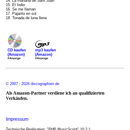
14. La manana de Sant Juan
15. El Indio
16. Se me Ilaman
17. Pajarito en sol
18. Tonada de luna llena
mp3 kaufen
CD kaufen
(Amazon)
(Amazon)
#Anzeige
#Anzeige
© 2007 - 2026 discographien.de
Als Amazon-Partner verdiene ich an qualifizierten
Verkäufen.
Impressum
Technische Realisation: "PHP MusicScript" 10.2.1