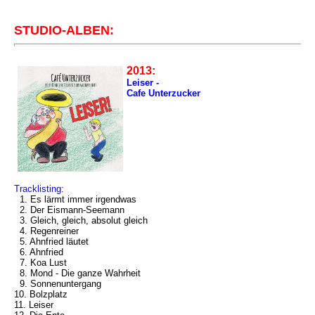
STUDIO-ALBEN:
2013:
Leiser -
Cafe Unterzucker
Tracklisting:
1. Es lärmt immer irgendwas
2. Der Eismann-Seemann
3. Gleich, gleich, absolut gleich
4. Regenreiner
5. Ahnfried läutet
6. Ahnfried
7. Koa Lust
8. Mond - Die ganze Wahrheit
9. Sonnenuntergang
10. Bolzplatz
11. Leiser