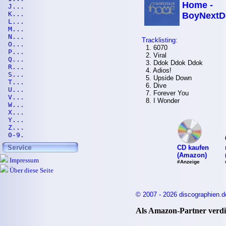
Home -
J...
K...
BoyNextD
L...
M...
N...
Tracklisting:
O...
1. 6070
P...
2. Viral
Q...
3. Ddok Ddok Ddok
R...
4. Adios!
S...
5. Upside Down
T...
6. Dive
U...
7. Forever You
V...
8. I Wonder
W...
X...
Y...
Z...
0-9.
CD kaufen
(Amazon)
Impressum
#Anzeige
Über diese Seite
© 2007 - 2026 discographien.d
Als Amazon-Partner verdie