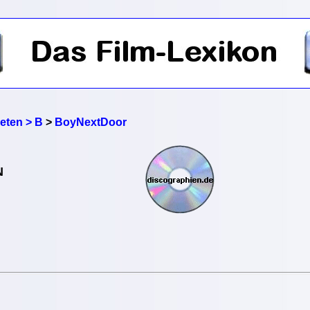
reten > B
>
BoyNextDoor
N