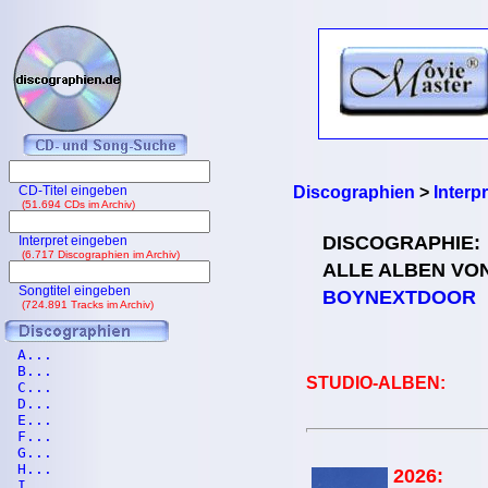
CD-Titel eingeben
Discographien
>
Interp
(51.694 CDs im Archiv)
DISCOGRAPHIE:
Interpret eingeben
(6.717 Discographien im Archiv)
ALLE ALBEN VO
Songtitel eingeben
BOYNEXTDOOR
(724.891 Tracks im Archiv)
A...
B...
STUDIO-ALBEN:
C...
D...
E...
F...
G...
H...
2026:
I...