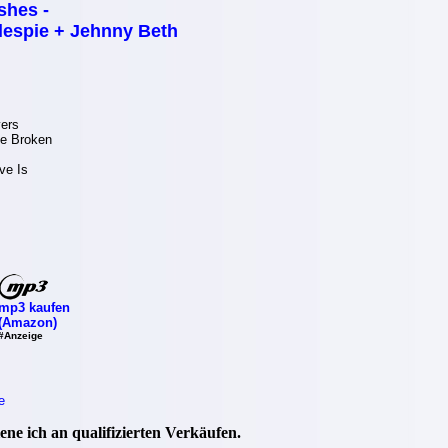
shes -
lespie + Jehnny Beth
ers
Be Broken
ve Is
mp3 kaufen
(Amazon)
#Anzeige
e
ne ich an qualifizierten Verkäufen.