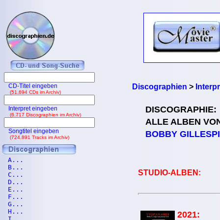
CD-Titel eingeben
Discographien
>
Interp
(51.694 CDs im Archiv)
DISCOGRAPHIE:
Interpret eingeben
(6.717 Discographien im Archiv)
ALLE ALBEN VO
Songtitel eingeben
BOBBY GILLESP
(724.891 Tracks im Archiv)
A...
B...
STUDIO-ALBEN:
C...
D...
E...
F...
G...
H...
2021:
I...