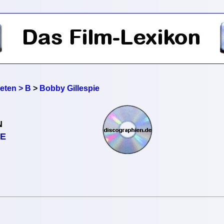
reten > B
>
Bobby Gillespie
N
IE