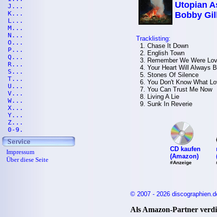
Utopian A
J...
K...
Bobby Gil
L...
M...
N...
Tracklisting:
O...
1. Chase It Down
P...
2. English Town
Q...
3. Remember We Were Lov
R...
4. Your Heart Will Always 
S...
5. Stones Of Silence
T...
6. You Don't Know What Lo
U...
7. You Can Trust Me Now
V...
8. Living A Lie
W...
9. Sunk In Reverie
X...
Y...
Z...
0-9.
CD kaufen
Impressum
(Amazon)
Über diese Seite
#Anzeige
© 2007 - 2026 discographien.d
Als Amazon-Partner verdie