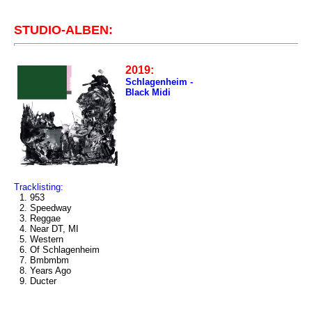
STUDIO-ALBEN:
2019:
Schlagenheim -
Black Midi
Tracklisting:
1. 953
2. Speedway
3. Reggae
4. Near DT, MI
5. Western
6. Of Schlagenheim
7. Bmbmbm
8. Years Ago
9. Ducter