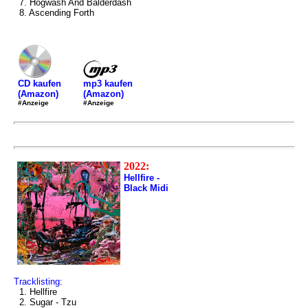
7. Hogwash And Balderdash
8. Ascending Forth
mp3 kaufen
CD kaufen
(Amazon)
(Amazon)
#Anzeige
#Anzeige
2022:
Hellfire -
Black Midi
Tracklisting:
1. Hellfire
2. Sugar - Tzu