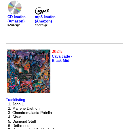
mp3 kaufen
CD kaufen
(Amazon)
(Amazon)
#Anzeige
#Anzeige
2021:
Cavalcade -
Black Midi
Tracklisting:
1. John L
2. Marlene Dietrich
3. Chondromalacia Patella
4. Slow
5. Diamond Stuff
6. Dethroned