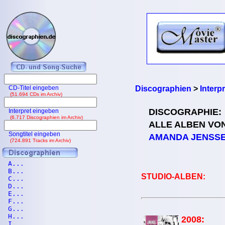
CD-Titel eingeben
Discographien
>
Interp
(51.694 CDs im Archiv)
DISCOGRAPHIE:
Interpret eingeben
(6.717 Discographien im Archiv)
ALLE ALBEN VO
Songtitel eingeben
AMANDA JENSS
(724.891 Tracks im Archiv)
A...
B...
STUDIO-ALBEN:
C...
D...
E...
F...
G...
H...
2008:
I...