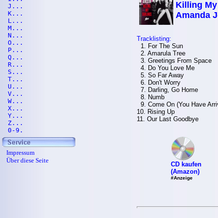
Killing My
J...
K...
Amanda J
L...
M...
N...
Tracklisting:
O...
1. For The Sun
P...
2. Amarula Tree
Q...
3. Greetings From Space
R...
4. Do You Love Me
S...
5. So Far Away
T...
6. Don't Worry
U...
7. Darling, Go Home
V...
8. Numb
W...
9. Come On (You Have Arri
X...
10. Rising Up
Y...
11. Our Last Goodbye
Z...
0-9.
Impressum
Über diese Seite
CD kaufen
(Amazon)
#Anzeige