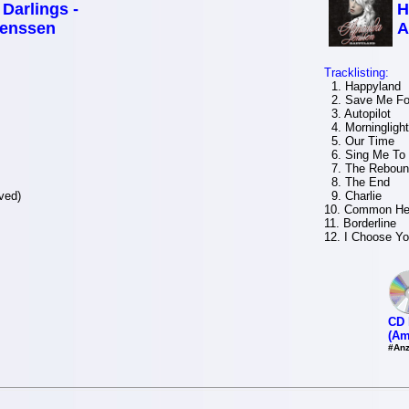
 Darlings -
H
enssen
A
Tracklisting:
1. Happyland
2. Save Me Fo
3. Autopilot
4. Morninglight
5. Our Time
6. Sing Me To 
7. The Reboun
8. The End
ved)
9. Charlie
10. Common He
11. Borderline
12. I Choose Y
CD 
(Am
#Anz