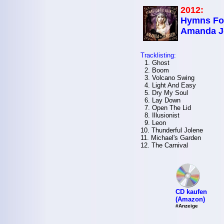
2012:
Hymns For
Amanda J
Tracklisting:
1. Ghost
2. Boom
3. Volcano Swing
4. Light And Easy
5. Dry My Soul
6. Lay Down
7. Open The Lid
8. Illusionist
9. Leon
10. Thunderful Jolene
11. Michael's Garden
12. The Carnival
CD kaufen
(Amazon)
#Anzeige