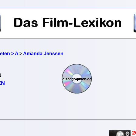
reten > A
>
Amanda Jenssen
N
EN
2