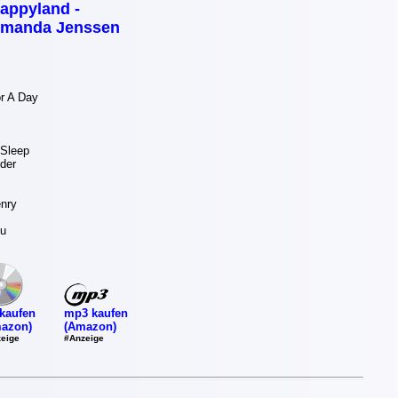
appyland -
manda Jenssen
r A Day
Sleep
der
nry
ou
mp3 kaufen
kaufen
(Amazon)
azon)
#Anzeige
eige