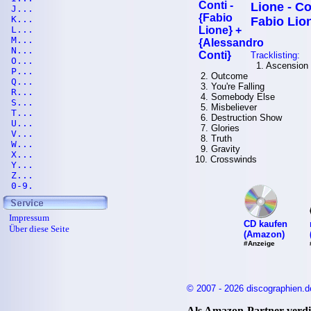
Lione - Co
J...
K...
Fabio Lio
L...
M...
N...
Tracklisting:
O...
1. Ascension
P...
2. Outcome
Q...
3. You're Falling
R...
4. Somebody Else
S...
5. Misbeliever
T...
6. Destruction Show
U...
7. Glories
V...
8. Truth
W...
9. Gravity
X...
10. Crosswinds
Y...
Z...
0-9.
Impressum
CD kaufen
Über diese Seite
(Amazon)
#Anzeige
© 2007 - 2026 discographien.d
Als Amazon-Partner verdie