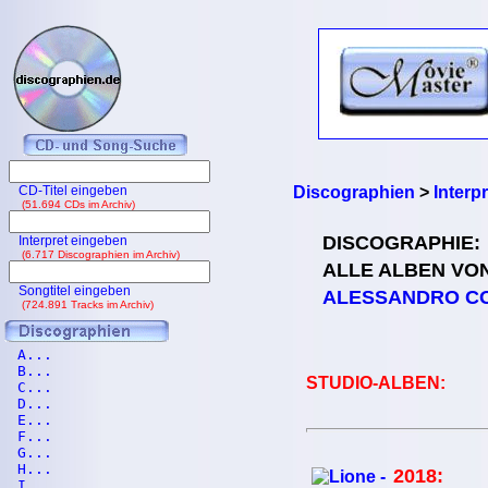
CD-Titel eingeben
Discographien
>
Interp
(51.694 CDs im Archiv)
DISCOGRAPHIE:
Interpret eingeben
(6.717 Discographien im Archiv)
ALLE ALBEN VO
Songtitel eingeben
ALESSANDRO CO
(724.891 Tracks im Archiv)
A...
B...
STUDIO-ALBEN:
C...
D...
E...
F...
G...
H...
2018:
I...