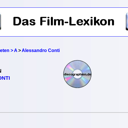
reten > A
>
Alessandro Conti
N
NTI