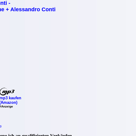
nti -
ne + Alessandro Conti
mp3 kaufen
(Amazon)
#Anzeige
e
ne ich an qualifizierten Verkäufen.