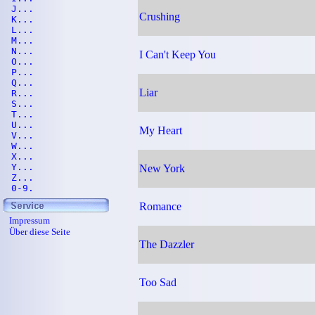
J...
Crushing
K...
L...
M...
N...
I Can't Keep You
O...
P...
Q...
Liar
R...
S...
T...
U...
My Heart
V...
W...
X...
Y...
New York
Z...
0-9.
Romance
Impressum
Über diese Seite
The Dazzler
Too Sad