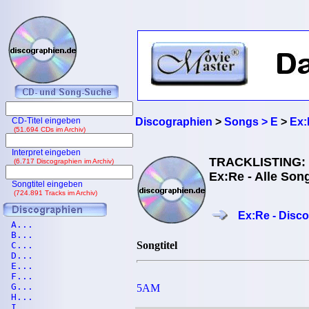
CD-Titel eingeben
Discographien
>
Songs > E
>
Ex:
(51.694 CDs im Archiv)
Interpret eingeben
TRACKLISTING:
(6.717 Discographien im Archiv)
Ex:Re - Alle Son
Songtitel eingeben
(724.891 Tracks im Archiv)
Ex:Re - Disc
A...
B...
Songtitel
C...
D...
E...
F...
G...
5AM
H...
I...