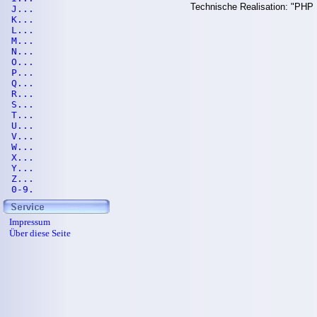
Technische Realisation: "PHP 
J...
K...
L...
M...
N...
O...
P...
Q...
R...
S...
T...
U...
V...
W...
X...
Y...
Z...
0-9.
Impressum
Über diese Seite