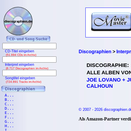
CD-Titel eingeben
Discographien
>
Interp
(51.694 CDs im Archiv)
DISCOGRAPHIE:
Interpret eingeben
(6.717 Discographien im Archiv)
ALLE ALBEN VO
Songtitel eingeben
JOE LOVANO + J
(724.891 Tracks im Archiv)
CALHOUN
A...
B...
C...
D...
© 2007 - 2026 discographien.d
E...
F...
Als Amazon-Partner verdie
G...
H...
I...